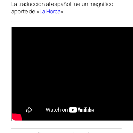
La traducción al español fue un magnífico
aporte de «
La Horca
«.