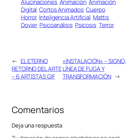
Alucinaciones
Animación
Animación
Digital
Cortos Animados
Cuerpo
Horror
Inteligencia Artificial
Mattis
Dovier
Psicoanálisis
Psicosis
Terror
←
EL ETERNO
«INSTALACIÓN» – SIGNO,
RETORNO DEL ARTE
LÍNEA DE FUGA Y
– 6 ARTISTAS GIF
TRANSFORMACIÓN
→
Comentarios
Deja una respuesta
Tu dirección de correo electrónico no será