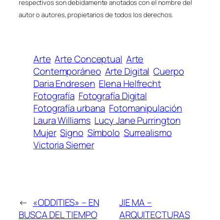
respectivos son debidamente anotados con el nombre del
autor o autores, propietarios de todos los derechos.
Arte
Arte Conceptual
Arte
Contemporáneo
Arte Digital
Cuerpo
Daria Endresen
Elena Helfrecht
Fotografía
Fotografía Digital
Fotografía urbana
Fotomanipulación
Laura Williams
Lucy Jane Purrington
Mujer
Signo
Símbolo
Surrealismo
Victoria Siemer
←
«ODDITIES» – EN
JIE MA –
BUSCA DEL TIEMPO
ARQUITECTURAS