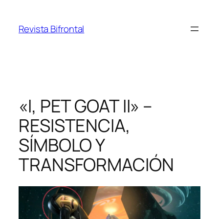
Saltar
al
Revista Bifrontal
contenido
«I, PET GOAT II» –
RESISTENCIA,
SÍMBOLO Y
TRANSFORMACIÓN