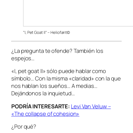
“I, Pet Goat II” – Heliofant©
¿La pregunta te ofende? También los
espejos…
«I, pet goat II» sólo puede hablar como
símbolo… Con la misma «claridad» con la que
nos hablan los sueños… A medias…
Dejándonos la inquietud…
PODRÍA INTERESARTE:
Levi Van Veluw –
«The collapse of cohesion»
¿Por qué?