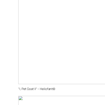
“I, Pet Goat II” – Heliofant©