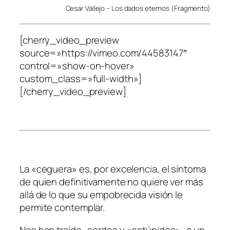
Cesar Vallejo – Los dados eternos (Fragmento)
[cherry_video_preview
source=»https://vimeo.com/44583147″
control=»show-on-hover»
custom_class=»full-width»]
[/cherry_video_preview]
La «ceguera» es, por excelencia, el síntoma
de quien definitivamente no quiere ver más
allá de lo que su empobrecida visión le
permite contemplar.
Nos han traído -sordos y «estúpidos»- a un