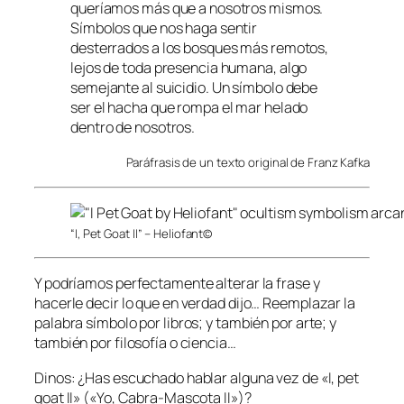
queríamos más que a nosotros mismos.
Símbolos que nos haga sentir
desterrados a los bosques más remotos,
lejos de toda presencia humana, algo
semejante al suicidio. Un símbolo debe
ser el hacha que rompa el mar helado
dentro de nosotros.
Paráfrasis de un texto original de Franz Kafka
“I, Pet Goat II” – Heliofant©
Y podríamos perfectamente alterar la frase y
hacerle decir lo que en verdad dijo… Reemplazar la
palabra símbolo por libros; y también por arte; y
también por filosofía o ciencia…
Dinos: ¿Has escuchado hablar alguna vez de «I, pet
goat II» («Yo, Cabra-Mascota II»)?