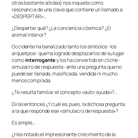
otras bastante sólidas) nos inquieta como
resonancia de una clave que contiene un llamado a
«DESPERTAR»…
¿Despertar qué? ¿La conciencia cósmica? ¿El
animal interior?
Occidente ha banalizado tanto los símbolos -los
arquetipos- que ha logrado desplazarlos de su lugar
como
interrogante
y los ha convertido en cliché -
simulacro de respuesta- ante una pregunta que no
puede ser llenada, masificada, vendida ni mucho
menos comprada.
¿Te resulta familiar el concepto «auto-ayuda»?…
Dirás entonces ¿Y cuál es, pues, la dichosa pregunta
a la que responde ese «simulacro de respuesta»?
Es simple…
¿Has notado el impresionante crecimiento de la