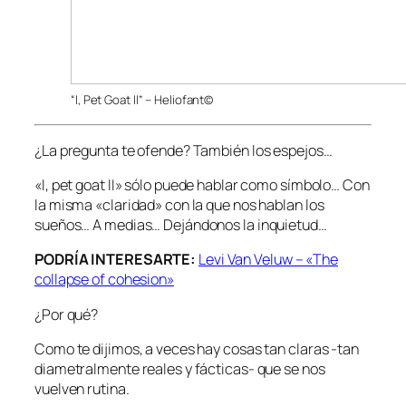
“I, Pet Goat II” – Heliofant©
¿La pregunta te ofende? También los espejos…
«I, pet goat II» sólo puede hablar como símbolo… Con
la misma «claridad» con la que nos hablan los
sueños… A medias… Dejándonos la inquietud…
PODRÍA INTERESARTE:
Levi Van Veluw – «The
collapse of cohesion»
¿Por qué?
Como te dijimos, a veces hay cosas tan claras -tan
diametralmente reales y fácticas- que se nos
vuelven rutina.