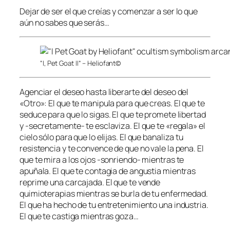
Dejar de ser el que creías y comenzar a ser lo que
aún no sabes que serás…
“I, Pet Goat II” – Heliofant©
Agenciar el deseo hasta liberarte del deseo del
«Otro»: El que te manipula para que creas. El que te
seduce para que lo sigas. El que te promete libertad
y -secretamente- te esclaviza. El que te «regala» el
cielo sólo para que lo elijas. El que banaliza tu
resistencia y te convence de que no vale la pena. El
que te mira a los ojos -sonriendo- mientras te
apuñala. El que te contagia de angustia mientras
reprime una carcajada. El que te vende
quimioterapias mientras se burla de tu enfermedad.
El que ha hecho de tu entretenimiento una industria.
El que te castiga mientras goza…