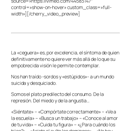
source=»https://vimeo.com/44583147″
control=»show-on-hover» custom_class=»full-
width»][/cherry_video_preview]
La «ceguera» es, por excelencia, el síntoma de quien
definitivamente no quiere ver más allá de lo que su
empobrecida visión le permite contemplar.
Nos han traído -sordos y «estúpidos»- a un mundo
suicida y desquiciado.
Somos el plato predilecto del consumo. De la
represión. Del miedo y de la angustia…
«Siéntate» – «Compórtate correctamente» – «Ve a
la escuela» – «Busca un trabajo» – «Conoce al amor
de tu vida» – «Cuida tu figura» – «¿Para cuándo los