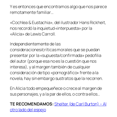
Y es entonces que encontramos algo que nos parece
remotamente familiar…
«Cochlea & Eustachia», del ilustrador Hans Rickheit,
nos recordó la inquietud «interpuesta» por la
«Alicia» de Lewis Carroll.
Independientemente de las
consideraciones/críticas morales que se puedan
presentar por la «supuesta/confirmada» pedofilia
del autor (porque esa no es la cuestión que nos
interesa), y al margen también de cualquier
consideración de tipo «pornográfico» frente a la
novela, hay sin embargo sustratos que la recorren.
En Alicia todo empequeñece o crece al margen de
sus personajes, y a la par de ellos, o contra ellos…
TE RECOMENDAMOS:
Shelter (de Carl Burton) – Al
otro lado del espejo