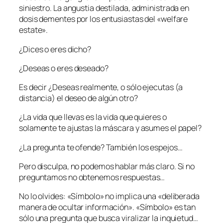
siniestro. La angustia destilada, administrada en
dosis dementes por los entusiastas del «welfare
estate».
¿Dices o eres dicho?
¿Deseas o eres deseado?
Es decir ¿Deseas realmente, o sólo ejecutas (a
distancia) el deseo de algún otro?
¿La vida que llevas es la vida que quieres o
solamente te ajustas la máscara y asumes el papel?
¿La pregunta te ofende? También los espejos…
Pero disculpa, no podemos hablar más claro. Si no
preguntamos no obtenemos respuestas…
No lo olvides: «Símbolo» no implica una «deliberada
manera de ocultar información». «Símbolo» es tan
sólo una pregunta que busca viralizar la inquietud…