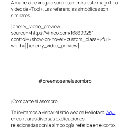
A manera de «regalo sorpresa», mira este magnífico
vídeo de «Tool». Las referencias simbólicas son
similares…
[cherry_video_preview
source=»https://vimeo.com/16830928″
control=»show-on-hover» custom_class=»full-
width»][/cherry_video_preview]
#creemosenelasombro
¡Comparte el asombro!
Te invitamos a visitar el sitio web de Heliofant.
Aquí
encontrarás diversas explicaciones
relacionadas con la simbología referida en el corto.