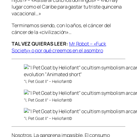
hijos?» – «Asiste al culto los domingos» – «No hay
lugar como el Caribe para gastar tu triste quincena
vacacional…»
Terminamos siendo, con lo años, el cáncer del
cáncer de la «civilización»…
TAL VEZ QUIERAS LEER:
Mr Robot – «Fuck
Society» o por qué creemos en el asombro
“I, Pet Goat II” – Heliofant©
“I, Pet Goat II” – Heliofant©
“I, Pet Goat II” – Heliofant©
Nosotros. La gangrena impasible. El consumo