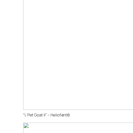
“I, Pet Goat II” – Heliofant©