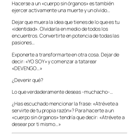
Hacerse a un «cuerpo sin órganos» es también
ejercer activamente una muerte y un olvido…
Dejar que muera la idea que tienes de lo que es tu
«identidad». Olvidarla en medio de todos los
encuentros. Convertirte en potencia de todas las
pasiones…
Exponerte a transformarte en otra cosa. Dejar de
decir: «YO SOY» y comenzar a tatarear
«DEVENGO…»
¿Devenir qué?
Lo que verdaderamente deseas -muchacho-…
¿Has escuchado mencionar la frase: «Atrévete a
servirte de tu propia razón»? Para hacerte a un
«cuerpo sin órganos» tendría que decir: «Atrévete a
desear por ti mismo…»