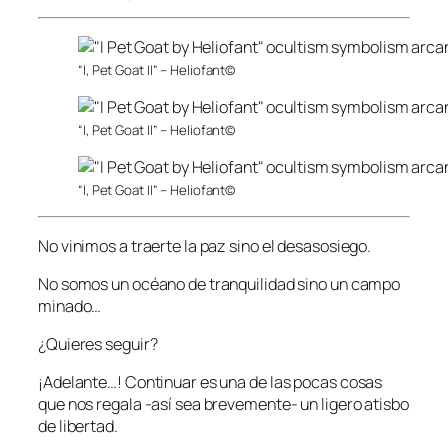
“I, Pet Goat II” – Heliofant©
“I, Pet Goat II” – Heliofant©
“I, Pet Goat II” – Heliofant©
No vinimos a traerte la paz sino el desasosiego.
No somos un océano de tranquilidad sino un campo
minado…
¿Quieres seguir?
¡Adelante…! Continuar es una de las pocas cosas
que nos regala -así sea brevemente- un ligero atisbo
de libertad.