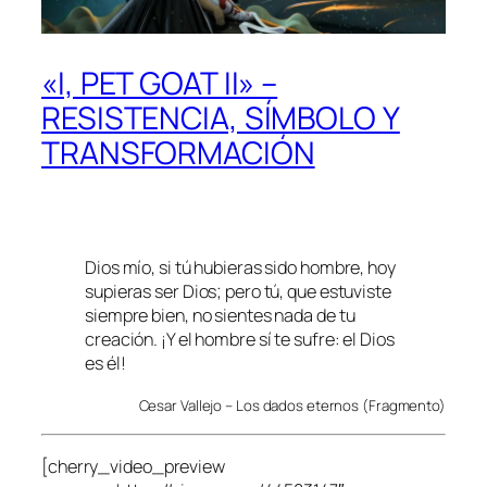
«I, PET GOAT II» –
RESISTENCIA, SÍMBOLO Y
TRANSFORMACIÓN
Dios mío, si tú hubieras sido hombre, hoy
supieras ser Dios; pero tú, que estuviste
siempre bien, no sientes nada de tu
creación. ¡Y el hombre sí te sufre: el Dios
es él!
Cesar Vallejo – Los dados eternos (Fragmento)
[cherry_video_preview