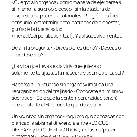
«Cuerpo sin órganos» como manera de ejercerse a
sí mismo -a su propio deseo- sin la atadura de
discursos de poder dictatoriales: Religión, política,
consumo, entretenimiento, patrones de bienestar,
gurús de la buena salud
(mental/corporal/espiritual). Y así sucesivamente…
De ahí la pregunta: ¿Dices o eres dicho? ¿Deseas o
eres deseado?…
¿La vida que llevas es la vida que quieres o
solamente te ajustas la máscara y asumes el papel?
Hacerse a un «cuerpo sin órganos» implica una
reorganización del trajinado «Conócete a ti mismo»
socrático… Sólo que la contemporaneidad tendrá
que ajustarlo al «Conoce lo que deseas…»
Un «cuerpo sin órganos» requiere que conozcas con
claridad la abismal diferencia entre «LO QUE
DESEAS» y LO QUE EL «OTRO» (fantasma/poder
dictatorial) DESEA HACERTE DESEAR…