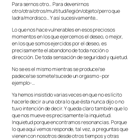
Para sernos otro… Para devenirnos
otro/otra/otros/multitud/legión/objeto/perro que
ladra/mordisco… Y así sucesivamente…
Lo que nos hace vulnerables en esos preciosos
momentos en los que ejercemos el deseo, o mejor,
en los que somos ejercidos por el deseo, es
precisamente el abandono de toda noción o
dirección. De toda sensación de seguridad y quietud.
No se es el mismo mientras se produce/se
padece/se somete/sucede un orgasmo -por
ejemplo-…
Ya hemos insistido varias veces en que no es lícito
hacerle decir a una obra lo que ésta nunca dijo o no
tuvo intención de decir. Y queda claro también que lo
que nos mueve es precisamente la inquietud.
Inquietud porque encontramos resonancias. Porque
lo que aquí vemos responde, tal vez, a preguntas que
vienen con nosotros desde otros tiempos y otras