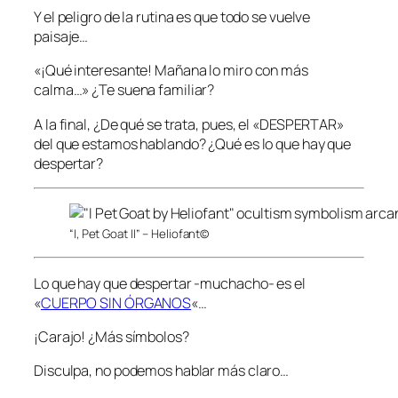
Y el peligro de la rutina es que todo se vuelve
paisaje…
«¡Qué interesante! Mañana lo miro con más
calma…» ¿Te suena familiar?
A la final, ¿De qué se trata, pues, el «DESPERTAR»
del que estamos hablando? ¿Qué es lo que hay que
despertar?
“I, Pet Goat II” – Heliofant©
Lo que hay que despertar -muchacho- es el
«
CUERPO SIN ÓRGANOS
«…
¡Carajo! ¿Más símbolos?
Disculpa, no podemos hablar más claro…