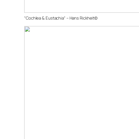
“Cochlea & Eustachia” – Hans Rickheit©