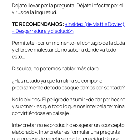
Déjate llevar por la pregunta. Déjate infectar por el
virus de la inquietud.
TE RECOMENDAMOS:
«Inside» (de Mattis Dovier)
– Desgarradura y disolución
Permítete -por un momento- el contagio de la duda
y el breve malestar de no saber a dónde va todo
esto…
Disculpa, no podemos hablar más claro…
¿Has notado ya que la rutina se compone
precisamente de todo eso que damos por sentado?
No lo olvides: El peligro de asumir -de dar por hecho
y suponer- es que todo lo que nos interpela termina
convirtiéndose en paisaje…
Interpretar no es producir o exagerar un «concepto
elaborado». Interpretar es formular una pregunta
que no cesa de repetirse con la tenacidad de una