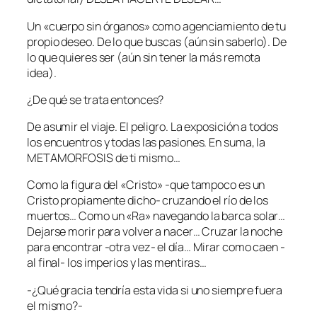
Un «cuerpo sin órganos» como agenciamiento de tu
propio deseo. De lo que buscas (aún sin saberlo). De
lo que quieres ser (aún sin tener la más remota
idea).
¿De qué se trata entonces?
De asumir el viaje. El peligro. La exposición a todos
los encuentros y todas las pasiones. En suma, la
METAMORFOSIS de ti mismo…
Como la figura del «Cristo» -que tampoco es un
Cristo propiamente dicho- cruzando el río de los
muertos… Como un «Ra» navegando la barca solar…
Dejarse morir para volver a nacer… Cruzar la noche
para encontrar -otra vez- el día… Mirar como caen -
al final- los imperios y las mentiras…
-¿Qué gracia tendría esta vida si uno siempre fuera
el mismo?-