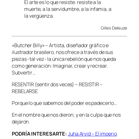
El arte es lo que resiste: resiste a la
muerte, a la servidumbre, a la infamia, a
la vergüenza.
Gilles Deleuze
«Butcher Billy» – Artista, diseñador gráfico e
ilustrador brasilero, nos ofrece a través de sus
piezas -tal vez- la única rebelión que nos queda
como generación: Imaginar, crear y recrear.
Subvertir…
RESENTIR (sentir dos veces) – RESISTIR –
REBELARSE
Porque lo que sabemos del poder es padecerlo…
En el nombre que nos dieron; y en la culpa que nos
dejaron.
PODRÍA INTERESARTE:
Juha Arvid – El imperio