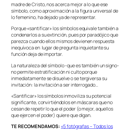
madre de Cristo, nos acerca mejor a lo que ese
símbolo, como aproximación a la figura universal de
lo femenino, ha dejado ya de representar.
Porque «santificar» los símbolos equivale también a
condenarlos a su extinción, pues por paradójico que
parezca cuando ellos mismos devienen respuesta
inequívoca en lugar de pregunta inquietante su
función deja de importar.
La naturaleza del símbolo -que es también un signo-
no permite estratificación ni culto porque
inmediatamente se disuelve o se tergiversa su
invitación: la invitación a ser interrogado…
«Santificar» los símbolos inmoviliza su potencial
significante, convirtiéndolos en máscaras que no
cesan de repetir lo que el poder (o mejor, aquellos
que ejercen el poder) quiere que digan.
TE RECOMENDAMOS:
«5 fotógrafas – Todos los