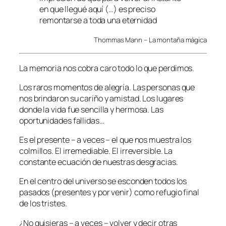
en que llegué aquí (…) es preciso
remontarse a toda una eternidad
Thommas Mann – La montaña mágica
La memoria nos cobra caro todo lo que perdimos.
Los raros momentos de alegría. Las personas que
nos brindaron su cariño y amistad. Los lugares
donde la vida fue sencilla y hermosa. Las
oportunidades fallidas…
Es el presente – a veces – el que nos muestra los
colmillos. El irremediable. El irreversible. La
constante ecuación de nuestras desgracias.
En el centro del universo se esconden todos los
pasados (presentes y por venir) como refugio final
de los tristes.
¿No quisieras – a veces – volver y decir otras