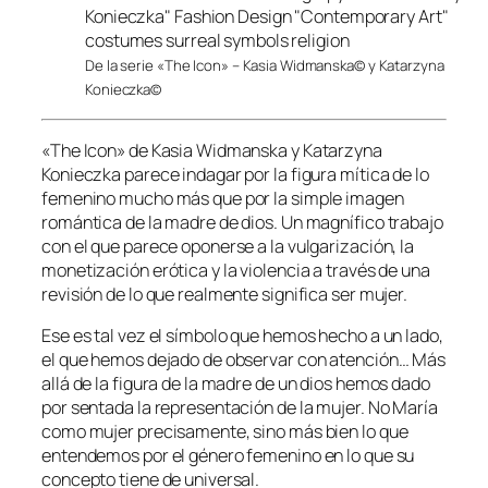
De la serie «The Icon» – Kasia Widmanska© y Katarzyna
Konieczka©
«The Icon» de Kasia Widmanska y Katarzyna
Konieczka parece indagar por la figura mítica de lo
femenino mucho más que por la simple imagen
romántica de la madre de dios. Un magnífico trabajo
con el que parece oponerse a la vulgarización, la
monetización erótica y la violencia a través de una
revisión de lo que realmente significa ser mujer.
Ese es tal vez el símbolo que hemos hecho a un lado,
el que hemos dejado de observar con atención… Más
allá de la figura de la madre de un dios hemos dado
por sentada la representación de la mujer. No María
como mujer precisamente, sino más bien lo que
entendemos por el género femenino en lo que su
concepto tiene de universal.