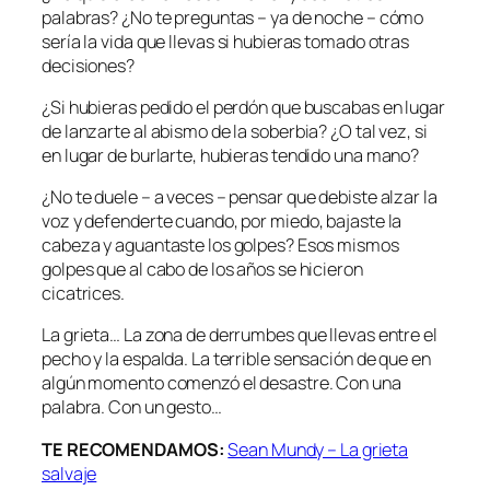
palabras? ¿No te preguntas – ya de noche – cómo
sería la vida que llevas si hubieras tomado otras
decisiones?
¿Si hubieras pedido el perdón que buscabas en lugar
de lanzarte al abismo de la soberbia? ¿O tal vez, si
en lugar de burlarte, hubieras tendido una mano?
¿No te duele – a veces – pensar que debiste alzar la
voz y defenderte cuando, por miedo, bajaste la
cabeza y aguantaste los golpes? Esos mismos
golpes que al cabo de los años se hicieron
cicatrices.
La grieta… La zona de derrumbes que llevas entre el
pecho y la espalda. La terrible sensación de que en
algún momento comenzó el desastre. Con una
palabra. Con un gesto…
TE RECOMENDAMOS:
Sean Mundy – La grieta
salvaje