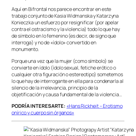
Aquí en Bifrontal nos parece encontrar en este
trabajo conjunto de Kasia Widmanska y Katarzyna
Konieczka un esfuerzo por resignificar (por apelar
contra el ostracismo y la violencia) todo lo que hay
de símbolo en lo femenino (es decir, de signo que
interroga) y no de «ídolo» convertido en
monumento.
Porque una vez que la mujer (como símbolo) se
convierte en ídolo (ídolo sexual, fetiche erótico o
cualquier otra figuración o estereotipo) sometemos
lo que hay de interrogante en ella para condenarla al
silencio de la irrelevancia, principio de la
objetificación y causa fundamental de la violencia…
PODRÍA INTERESARTE:
«Hans Rickheit – Erotismo
onírico y cuerpo sin órganos»