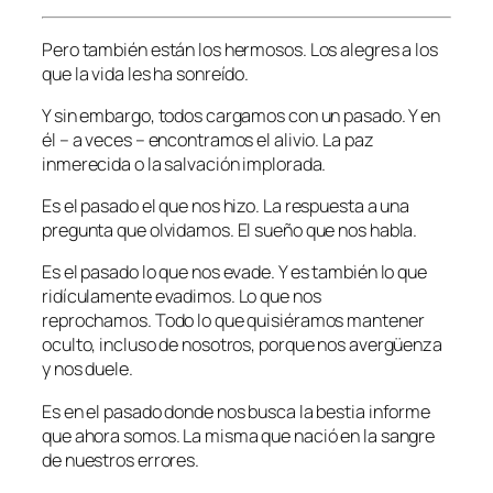
Pero también están los hermosos. Los alegres a los
que la vida les ha sonreído.
Y sin embargo, todos cargamos con un pasado. Y en
él – a veces – encontramos el alivio. La paz
inmerecida o la salvación implorada.
Es el pasado el que nos hizo. La respuesta a una
pregunta que olvidamos. El sueño que nos habla.
Es el pasado lo que nos evade. Y es también lo que
ridículamente evadimos. Lo que nos
reprochamos. Todo lo que quisiéramos mantener
oculto, incluso de nosotros, porque nos avergüenza
y nos duele.
Es en el pasado donde nos busca la bestia informe
que ahora somos. La misma que nació en la sangre
de nuestros errores.