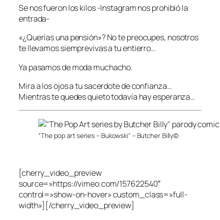
Se nos fueron los kilos -Instagram nos prohibió la
entrada-
«¿Querías una pensión»? No te preocupes, nosotros
te llevamos siemprevivas a tu entierro…
Ya pasamos de moda muchacho.
Mira a los ojos a tu sacerdote de confianza…
Mientras te quedes quieto todavía hay esperanza…
“The pop art series – Bukowski” – Butcher Billy©
[cherry_video_preview
source=»https://vimeo.com/157622540″
control=»show-on-hover» custom_class=»full-
width»][/cherry_video_preview]