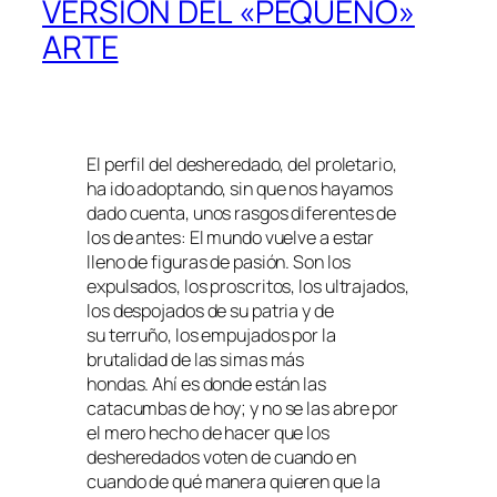
VERSIÓN DEL «PEQUEÑO»
ARTE
El perfil del desheredado, del proletario,
ha ido adoptando, sin que nos hayamos
dado cuenta, unos rasgos diferentes de
los de antes: El mundo vuelve a estar
lleno de figuras de pasión. Son los
expulsados, los proscritos, los ultrajados,
los despojados de su patria y de
su terruño, los empujados por la
brutalidad de las simas más
hondas. Ahí es donde están las
catacumbas de hoy; y no se las abre por
el mero hecho de hacer que los
desheredados voten de cuando en
cuando de qué manera quieren que la