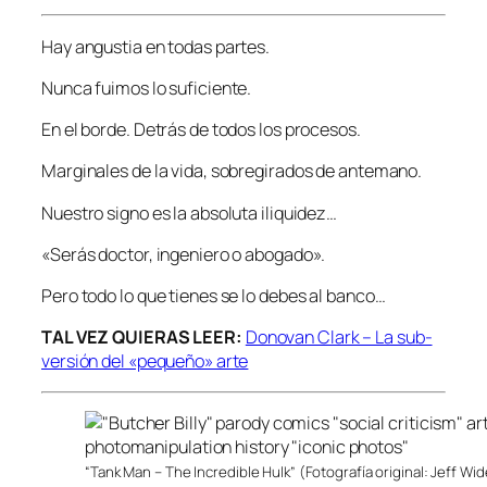
Hay angustia en todas partes.
Nunca fuimos lo suficiente.
En el borde. Detrás de todos los procesos.
Marginales de la vida, sobregirados de antemano.
Nuestro signo es la absoluta iliquidez…
«Serás doctor, ingeniero o abogado».
Pero todo lo que tienes se lo debes al banco…
TAL VEZ QUIERAS LEER:
Donovan Clark – La sub-
versión del «pequeño» arte
“Tank Man – The Incredible Hulk” (Fotografía original: Jeff Wi