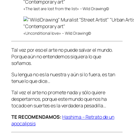
«The last are lost from the list» – Wild Drawing©
«Unconditional love» – Wild Drawing©
Tal vez por eso el arte no puede salvar el mundo.
Porque aún no entendemos siquiera lo que
soñamos.
Su lengua no es la nuestra y aún si lo fuera, es tan
tenue lo que dice…
Tal vez el arte no promete nada y sólo quiere
despertarnos, porque este mundo que nos ha
tocado en suertes es la verdadera pesadilla…
TE RECOMENDAMOS:
Hashima – Retrato de un
apocalipsis