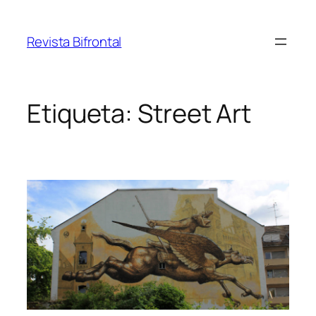
Saltar
al
Revista Bifrontal
contenido
Etiqueta:
Street Art