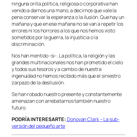
ninguna orilla política, religiosa o corporativa han
venido a darnos una mano, a decirnos que vale la
pena conservar la esperanza o la ilusión. Que hay un
mañana y que en ese mañana no se van a repetir los
errores ni los horrores a los que nos hemos visto
sometidos por la guerra, la injusticia o la
discriminación.
Nos han mentido -si-. La política, la religión y las
grandes multinacionales nos han prometido el cielo
y todos sus tesoros y a cambio de nuestra
ingenuidad no hemos recibido más que el siniestro
zarpazo de la desilusión.
Se han robado nuestro presente y constantemente
amenazan con arrebatarnos también nuestro
futuro.
PODRÍA INTERESARTE:
Donovan Clark – La sub-
versión del pequeño arte