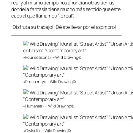
real y al mismo tiempo nos anuncian otras tierras
donde la fantasía tiene mucho más sentido que este
caos al que llamamos “lo real”.
¡Disfruta su trabajo! ¡Déjate llevar por el asombro!
«Four seasons» – Wild Drawing©
«Prosperity» – Wild Drawing©
«Humanae» – Wild Drawing©
«Owlself» – Wild Drawing©