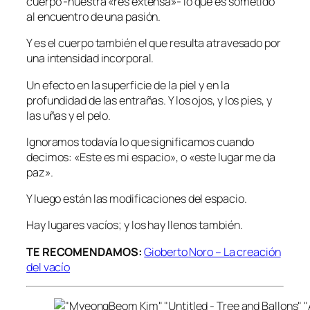
cuerpo -nuestra «res extensa»- lo que es sometido
al encuentro de una pasión.
Y es el cuerpo también el que resulta atravesado por
una intensidad incorporal.
Un efecto en la superficie de la piel y en la
profundidad de las entrañas. Y los ojos, y los pies, y
las uñas y el pelo.
Ignoramos todavía lo que significamos cuando
decimos: «Este es mi espacio», o «este lugar me da
paz».
Y luego están las modificaciones del espacio.
Hay lugares vacíos; y los hay llenos también.
TE RECOMENDAMOS:
Gioberto Noro – La creación
del vacío