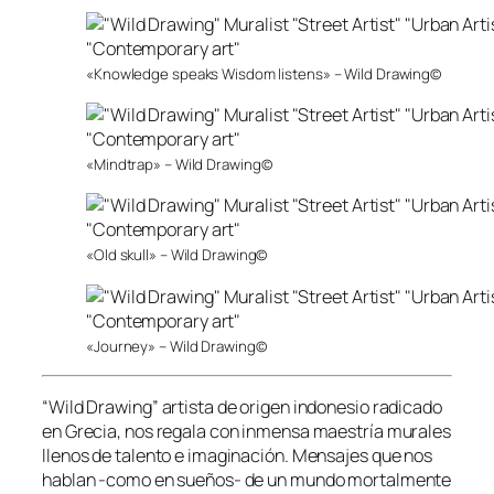
«Knowledge speaks Wisdom listens» – Wild Drawing©
«Mindtrap» – Wild Drawing©
«Old skull» – Wild Drawing©
«Journey» – Wild Drawing©
“Wild Drawing” artista de origen indonesio radicado
en Grecia, nos regala con inmensa maestría murales
llenos de talento e imaginación. Mensajes que nos
hablan -como en sueños- de un mundo mortalmente