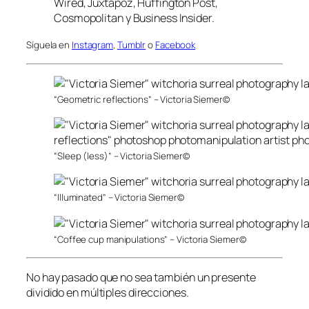
Wired, Juxtapoz, Huffington Post,
Cosmopolitan y Business Insider.
Síguela en
Instagram
,
Tumblr
o
Facebook
“Geometric reflections” – Victoria Siemer©
“Sleep (less)” – Victoria Siemer©
“Illuminated” – Victoria Siemer©
“Coffee cup manipulations” – Victoria Siemer©
No hay pasado que no sea también un presente
dividido en múltiples direcciones.