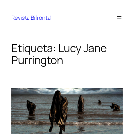
Saltar
al
Revista Bifrontal
contenido
Etiqueta:
Lucy Jane
Purrington