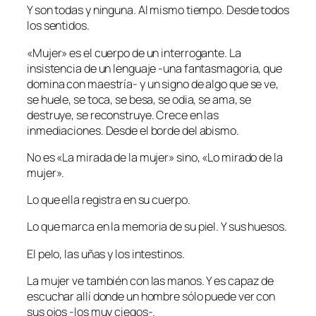
Y son todas y ninguna. Al mismo tiempo. Desde todos
los sentidos.
«Mujer» es el cuerpo de un interrogante. La
insistencia de un lenguaje -una fantasmagoria, que
domina con maestría- y un signo de algo que se ve,
se huele, se toca, se besa, se odia, se ama, se
destruye, se reconstruye. Crece en las
inmediaciones. Desde el borde del abismo.
No es «La mirada de la mujer» sino, «Lo mirado de la
mujer».
Lo que ella registra en su cuerpo.
Lo que marca en la memoria de su piel. Y sus huesos.
El pelo, las uñas y los intestinos.
La mujer ve también con las manos. Y es capaz de
escuchar allí donde un hombre sólo puede ver con
sus ojos -los muy ciegos-.