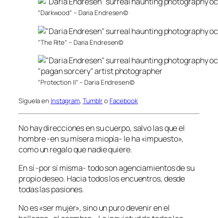
“Darkwood” – Daria Endresen©
“The Rite” – Daria Endresen©
“Protection II” – Daria Endresen©
Síguela en
Instagram
,
Tumblr
o
Facebook
No hay direcciones en su cuerpo, salvo las que el
hombre -en su mísera miopía- le ha «impuesto»,
como un regalo que nadie quiere.
En sí -por sí misma- todo son agenciamientos de su
propio deseo. Hacia todos los encuentros, desde
todas las pasiones.
No es «ser mujer», sino un puro devenir en el