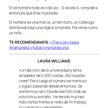
En el hombre todo es ridículo… Si existe A, considera
entonces que B es imposible.
El hombre es una marca, un territorio, un catálogo
distribuido bajo una lógica simplista. Perversa como
un niño…
TE RECOMENDAMOS:
«The Icon» Kasia
Widmanska y Katarzyna Konieczka
LAURA WILLIAMS
«Un día volví de la universidad y tenía
alrededor de 2.000 visitas. ¡No lo podía
creer! Pero luego el número se mantuvo
y siguió subiendo desde entonces. Se
siente muy raro. Desde esa foto todo se
volvió muy extraño. He tenido muchas
más visitas frente al resto de mi trabajo,
lo cual es muy agradable».