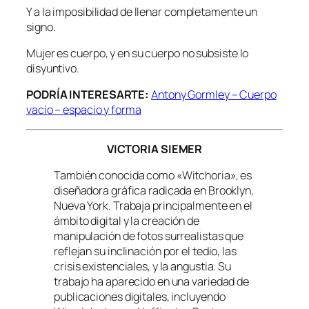
Y a la imposibilidad de llenar completamente un
signo.
Mujer es cuerpo, y en su cuerpo no subsiste lo
disyuntivo.
PODRÍA INTERESARTE:
Antony Gormley – Cuerpo
vacío – espacio y forma
VICTORIA SIEMER
También conocida como «Witchoria», es
diseñadora gráfica radicada en Brooklyn,
Nueva York. Trabaja principalmente en el
ámbito digital y la creación de
manipulación de fotos surrealistas que
reflejan su inclinación por el tedio, las
crisis existenciales, y la angustia. Su
trabajo ha aparecido en una variedad de
publicaciones digitales, incluyendo