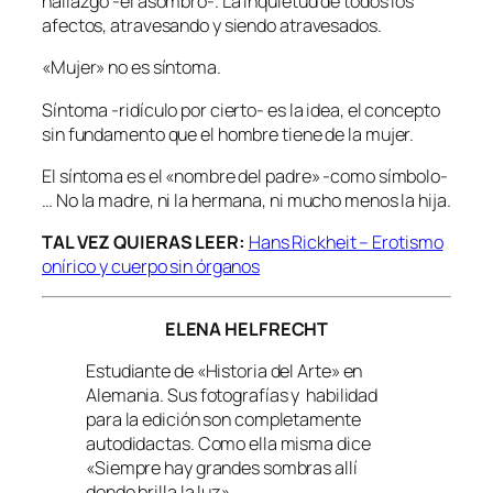
hallazgo -el asombro-. La inquietud de todos los
afectos, atravesando y siendo atravesados.
«Mujer» no es síntoma.
Síntoma -ridículo por cierto- es la idea, el concepto
sin fundamento que el hombre tiene de la mujer.
El síntoma es el «nombre del padre» -como símbolo-
… No la madre, ni la hermana, ni mucho menos la hija.
TAL VEZ QUIERAS LEER:
Hans Rickheit – Erotismo
onírico y cuerpo sin órganos
ELENA HELFRECHT
Estudiante de «Historia del Arte» en
Alemania. Sus fotografías y habilidad
para la edición son completamente
autodidactas. Como ella misma dice
«Siempre hay grandes sombras allí
donde brilla la luz»