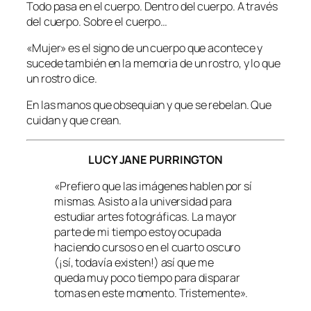
Todo pasa en el cuerpo. Dentro del cuerpo. A través
del cuerpo. Sobre el cuerpo…
«Mujer» es el signo de un cuerpo que acontece y
sucede también en la memoria de un rostro, y lo que
un rostro dice.
En las manos que obsequian y que se rebelan. Que
cuidan y que crean.
LUCY JANE PURRINGTON
«Prefiero que las imágenes hablen por sí
mismas. Asisto a la universidad para
estudiar artes fotográficas. La mayor
parte de mi tiempo estoy ocupada
haciendo cursos o en el cuarto oscuro
(¡sí, todavía existen!) así que me
queda muy poco tiempo para disparar
tomas en este momento. Tristemente».