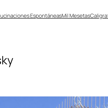
lucinaciones Espontáneas
Mil Mesetas
Caligra
sky