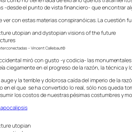
 Así como no tiene nada de extraño que los tratamiento
 -desde el punto de vista financiero- que encontrar al
 ver con estas materias conspiranóicas. La cuestión fu
interconectadas – Vincent Callebaut©
 occidental miró con gusto -y codicia- las monumentale
ciegamente en el progreso de la razón, la técnica y lo
l auge y la terrible y dolorosa caída del imperio de la r
rto en el que se ha convertido lo real, sólo nos queda t
umir los costos de nuestras pésimas costumbres y modifi
apocalipsis