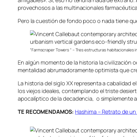
amigables». Si, eso no tendría nada de extraño.
provechosos a las multinacionales farmacéuticas
Pero la cuestión de fondo poco o nada tiene que
“Farmscraper Towers ” – Tres estructuras habitacionales 
En algún momento de la historia la civilización
mentalidad abrumadoramente optimista que creía 
La historia del siglo XX representa a cabalidad e
los viejos ideales, contemplando el triste desie
apocalíptico de la decadencia, o simplemente as
TE RECOMENDAMOS:
Hashima – Retrato de un 