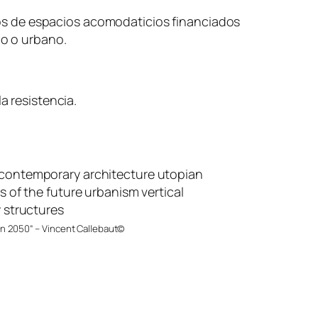
os de espacios acomodaticios financiados
co o urbano.
a resistencia.
en 2050” – Vincent Callebaut©