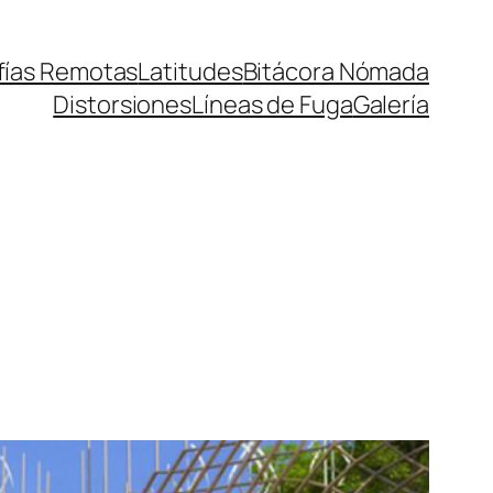
fías Remotas
Latitudes
Bitácora Nómada
Distorsiones
Líneas de Fuga
Galería