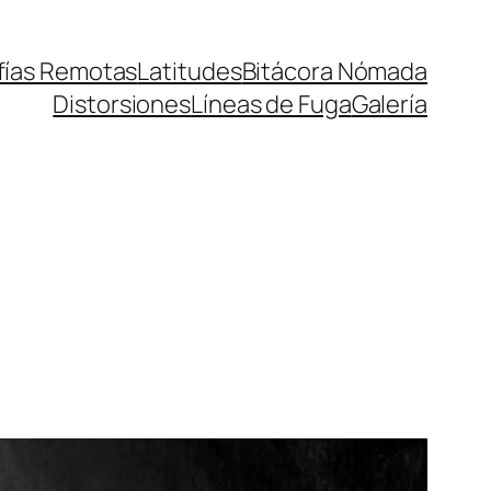
fías Remotas
Latitudes
Bitácora Nómada
Distorsiones
Líneas de Fuga
Galería