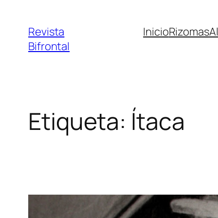
Saltar
al
Revista
Inicio
Rizomas
A
contenido
Bifrontal
Etiqueta:
Ítaca