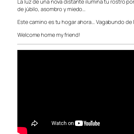
La luz de una nova distante ilumina tu rostro p
de júbilo, asombro y miedo…
Este camino es tu hogar ahora… Vagabundo de la
Welcome home my friend!