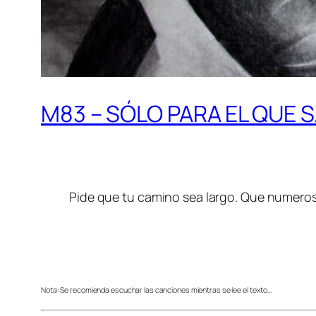
M83 – SÓLO PARA EL QUE 
Pide que tu camino sea largo. Que numerosa
Nota: Se recomienda escuchar las canciones mientras se lee el texto…