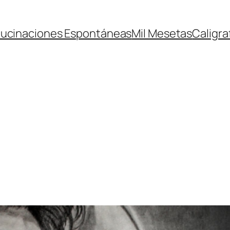
lucinaciones Espontáneas
Mil Mesetas
Caligra