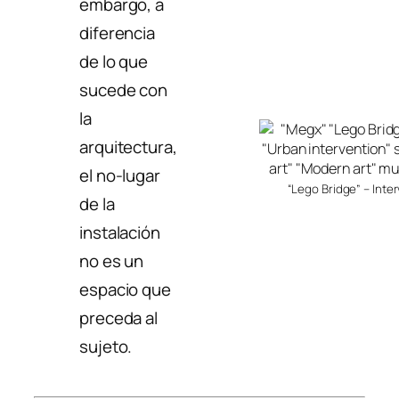
embargo, a
diferencia
de lo que
sucede con
la
arquitectura,
el no-lugar
“Lego Bridge” – Int
de la
instalación
no es un
espacio que
preceda al
sujeto.