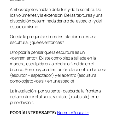
Ambos objetos hablan de la luz y de la sombra. De
los volúmenes y la extensión. De las texturas y una
disposición determinada dentro del espacio -y del
espacio mismo-.
Queda la pregunta: si una instalación no es una
escultura, ¿qué es entonces?
Uno podría pensar que la escultura es un
«cerramiento». Existe como pieza tallada en la
madera, esculpida en la piedra o fundida en el
bronce. Pero hay una limitación clara entre el afuera
(escultor – espectador) y el adentro (escultura
como objeto «de sí» en un espacio).
La instalación -por su parte- desborda la frontera
del adentro y el afuera; y existe (o subsiste) en el
puro devenir.
PODRÍA INTERESARTE:
Noemie Goudal –