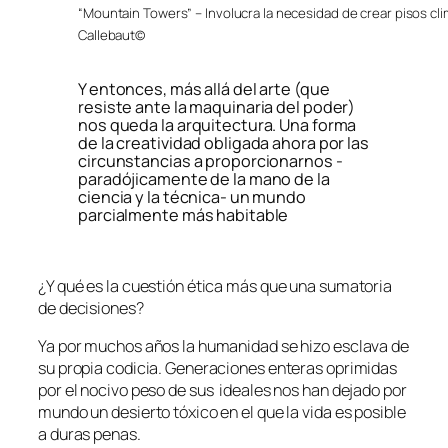
“Mountain Towers” – Involucra la necesidad de crear pisos cli
Callebaut©
Y entonces, más allá del arte (que
resiste ante la maquinaria del poder)
nos queda la arquitectura. Una forma
de la creatividad obligada ahora por las
circunstancias a proporcionarnos -
paradójicamente de la mano de la
ciencia y la técnica- un mundo
parcialmente más habitable
¿Y qué es la cuestión ética más que una sumatoria
de decisiones?
Ya por muchos años la humanidad se hizo esclava de
su propia codicia. Generaciones enteras oprimidas
por el nocivo peso de sus ideales nos han dejado por
mundo un desierto tóxico en el que la vida es posible
a duras penas.