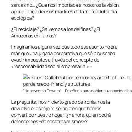
sarcasmo… ¿Qué nos importaba a nosotros la visión
apocalíptica de esos mártires de la mercadotecnia
ecológica?
¿El reciclaje? ¿Salvemos a los delfines? ¿El
Amazonas en llamas?
Imaginamos alguna vez que todo ese asunto no era
más que una jugada corporativa que sólo buscaba
evadir impuestos a través del concepto de
«responsabilidad social empresarial»…
“Honeycomb Towers” – Diseñada para doblar su capacidad hab
La pregunta, no sin cierto grado de ironía, nos la
devuelve el espejo miserable en que hemos
convertido nuestro hogar: ¿Y ahora, quién podrá
defendernos -de nosotros mismos-?