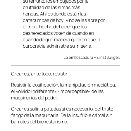
su terruño, los empujados por la
brutalidad de las simas más
hondas. Ahí es donde están las
catacumbas de hoy; y no se las abre por
el mero hecho de hacer que los
desheredados voten de cuando en
cuando de qué manera quieren que la
burocracia administre su miseria.
La emboscadura – Ernst Junger.
Crear es, ante todo, resistir…
Resistir la cosificación, la manipulación mediática,
el «olvido indiferente» -imperceptible- de las
maquinarias del poder.
Crear es salir, a patadas si es necesario, del triste
fango de la maquinaria. De la insufrible cárcel sin
barrotes del bienestarismo.