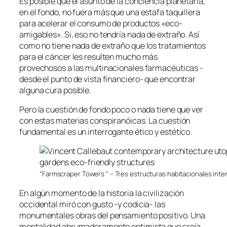
Es posible que el asunto de la conciencia planetaria,
en el fondo, no fuera más que una estafa taquillera
para acelerar el consumo de productos «eco-
amigables». Si, eso no tendría nada de extraño. Así
como no tiene nada de extraño que los tratamientos
para el cáncer les resulten mucho más
provechosos a las multinacionales farmacéuticas -
desde el punto de vista financiero- que encontrar
alguna cura posible.
Pero la cuestión de fondo poco o nada tiene que ver
con estas materias conspiranóicas. La cuestión
fundamental es un interrogante ético y estético.
“Farmscraper Towers ” – Tres estructuras habitacionales int
En algún momento de la historia la civilización
occidental miró con gusto -y codicia- las
monumentales obras del pensamiento positivo. Una
mentalidad abrumadoramente optimista que creía