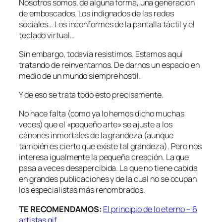
Nosotros somos, de alguna forma, una generación
de emboscados. Los indignados de las redes
sociales… Los inconformes de la pantalla táctil y el
teclado virtual…
Sin embargo, todavía resistimos. Estamos aquí
tratando de reinventarnos. De darnos un espacio en
medio de un mundo siempre hostil.
Y de eso se trata todo esto precisamente.
No hace falta (como ya lo hemos dicho muchas
veces) que el «pequeño arte» se ajuste a los
cánones inmortales de la grandeza (aunque
también es cierto que existe tal grandeza). Pero nos
interesa igualmente la pequeña creación. La que
pasa a veces desapercibida. La que no tiene cabida
en grandes publicaciones y de la cual no se ocupan
los especialistas más renombrados.
TE RECOMENDAMOS:
El principio de lo eterno – 6
artistas gif