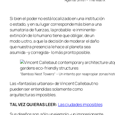
Agente Smith – The Matrix
Si bien el poder no está localizado en una institución
o estado, y en su lugar corresponde más bien a una
sumatoria de fuerzas, la probable -e inminente-
extinción de lo humano tiene que obligar, de un
modo u otro, a que la decisión de moderar el daño
que nuestra presencia le hace al planeta sea
asumida -y corregida- lo más pronto posible.
“Bamboo Nest Towers” – Un intento por reapropiar zonas histó
Las «fantasías urbanas» de Vincent Callebaut no
pueden ser entendidas solamente como
arquitecturas imposibles.
TAL VEZ QUIERAS LEER:
Las ciudades imposibles
Sus diseños son sólo un ejemplo -un impresionante