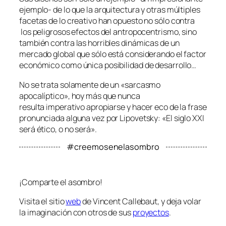
ejemplo- de lo que la arquitectura y otras múltiples
facetas de lo creativo han opuesto no sólo contra
los peligrosos efectos del antropocentrismo, sino
también contra las horribles dinámicas de un
mercado global que sólo está considerando el factor
económico como única posibilidad de desarrollo…
No se trata solamente de un «sarcasmo
apocalíptico», hoy más que nunca
resulta imperativo apropiarse y hacer eco de la frase
pronunciada alguna vez por Lipovetsky: «El siglo XXI
será ético, o no será».
#creemosenelasombro
¡Comparte el asombro!
Visita el sitio
web
de Vincent Callebaut, y deja volar
la imaginación con otros de sus
proyectos
.