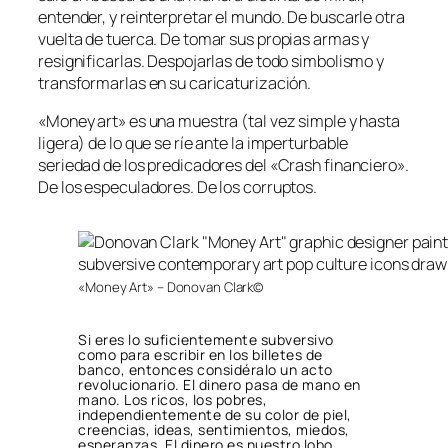
entender, y reinterpretar el mundo. De buscarle otra
vuelta de tuerca. De tomar sus propias armas y
resignificarlas. Despojarlas de todo simbolismo y
transformarlas en su caricaturización.
«Money art» es una muestra (tal vez simple y hasta
ligera) de lo que se ríe ante la imperturbable
seriedad de los predicadores del «Crash financiero».
De los especuladores. De los corruptos.
«Money Art» – Donovan Clark©
Si eres lo suficientemente subversivo
como para escribir en los billetes de
banco, entonces considéralo un acto
revolucionario. El dinero pasa de mano en
mano. Los ricos, los pobres,
independientemente de su color de piel,
creencias, ideas, sentimientos, miedos,
esperanzas. El dinero es nuestro lobo,