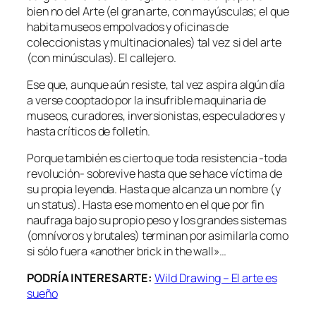
bien no del Arte (el gran arte, con mayúsculas; el que
habita museos empolvados y oficinas de
coleccionistas y multinacionales) tal vez si del arte
(con minúsculas). El callejero.
Ese que, aunque aún resiste, tal vez aspira algún día
a verse cooptado por la insufrible maquinaria de
museos, curadores, inversionistas, especuladores y
hasta críticos de folletín.
Porque también es cierto que toda resistencia -toda
revolución- sobrevive hasta que se hace víctima de
su propia leyenda. Hasta que alcanza un nombre (y
un status). Hasta ese momento en el que por fin
naufraga bajo su propio peso y los grandes sistemas
(omnívoros y brutales) terminan por asimilarla como
si sólo fuera «another brick in the wall»…
PODRÍA INTERESARTE:
Wild Drawing – El arte es
sueño