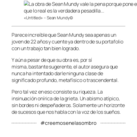
«Untitled» – Sean Mundy©
Parece increíble que Sean Mundy sea apenas un
joven de 22 años y cuente ya dentro de su portafolio
con un trabajo tan bien logrado.
Y aún a pesar de que su obra es, por sí
misma, bastante sugerente, el autor asegura que
nunca ha intentado darle ninguna clase de
significado profundo, metafísico o trascendental.
Pero tal vez en eso consiste su riqueza. La
insinuación onírica de la grieta. Un abismo atípico,
sin bordes ni despeñaderos. Solamente un horizonte
de sucesos que nos habla con la voz de los sueños.
#creemosenelasombro