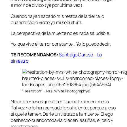
a morir de olvido (ya por última vez).
Cuando hayan sacado mis restos de la tierra, o
cuando nadie visite ya mi sepultura.
La perspectiva de la muerte no es nada saludable.
Yo, que vivo el terror constante… Yo lo puedo decir.
TE RECOMENDAMOS:
Santiago Caruso – Lo
siniestro
“Hesitation” – Mrs. White Photography©
No creo en esos que dicen que no le tienen miedo.
Tal vez no lo han pensado lo suficiente; porque a eso
sí que le temen. Darle un vistazo a la muerte: El ego
deshecho cuando todavía crecen las uñas, el pelo y
los intestinos.