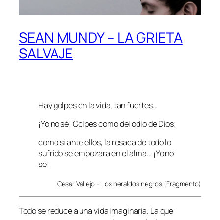
SEAN MUNDY – LA GRIETA
SALVAJE
Hay golpes en la vida, tan fuertes…
¡Yo no sé! Golpes como del odio de Dios;
como si ante ellos, la resaca de todo lo
sufrido se empozara en el alma… ¡Yo no
sé!
César Vallejo – Los heraldos negros (Fragmento)
Todo se reduce a una vida imaginaria. La que