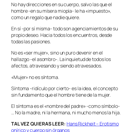
No hay direcciones en su cuerpo, salvo las que el
hombre -en su mísera miopía- le ha «impuesto»,
como un regalo que nadie quiere.
En sí -por sí misma- todo son agenciamientos de su
propio deseo. Hacia todos los encuentros, desde
todas las pasiones.
No es «ser mujer», sino un puro devenir en el
hallazgo -el asombro-. La inquietud de todos los
afectos, atravesando y siendo atravesados.
«Mujer» no es síntoma.
Síntoma -ridículo por cierto- es la idea, el concepto
sin fundamento que el hombre tiene de la mujer.
El síntoma es el «nombre del padre» -como símbolo-
… No la madre, ni la hermana, ni mucho menos la hija.
TAL VEZ QUIERAS LEER:
Hans Rickheit – Erotismo
onírico y cuerpo sin órganos