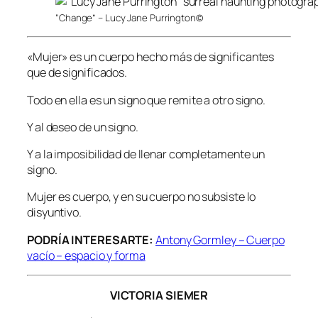
“Change” – Lucy Jane Purrington©
«Mujer» es un cuerpo hecho más de significantes
que de significados.
Todo en ella es un signo que remite a otro signo.
Y al deseo de un signo.
Y a la imposibilidad de llenar completamente un
signo.
Mujer es cuerpo, y en su cuerpo no subsiste lo
disyuntivo.
PODRÍA INTERESARTE:
Antony Gormley – Cuerpo
vacío – espacio y forma
VICTORIA SIEMER