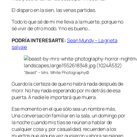
El disparo en la sien, las venas partidas.
Todo lo que sé de mi me lleva a la muerte, porque no
sé vivir de otro modo. Y no es bueno…
PODRÍA INTERESARTE:
Sean Mundy – La grieta
salvaje
“Beast” – Mrs. White Photography©
Guardo la certeza de que no habrá nada después de
morir. No hay nada esperando por mi detrás de esa
puerta. A nadie le importará que muera.
Ese momento en el que sólo sea un nombre más.
Una conversación familiar en la sala, un domingo por
la noche cuando mis tías se reúnan a hablar de
cualquier cosa y, por casualidad, recuerden a los
muertos que alguna vez quisieron y ahora se niegan