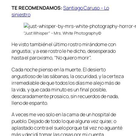
TE RECOMENDAMOS:
Santiago Caruso – Lo
siniestro
“Just Whisper” – Mrs. White Photography©
He visto también el último rostro mirándome con
angustia; y a ese rostro le he dicho, desesperado
hasta el paroxismo, “No quiero morir”.
Cada noche pienso en la muerte. El desierto
angustioso de las sábanas, la oscuridad, y la certeza
irremediable de que todos los días me alejo más de
la vida, y que cada minuto es un final posible,
descaradamente prosaico, sin recuerdos de nada,
lleno de espanto.
A veces me veo solo en la cama de un hospital de
pueblo. Dejado de todo lo que alguna vez quise; o
aplastado contra el suelo porque tal vez no aguanté
más y decidí tomar las cosas por mi cuenta.