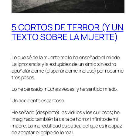
5 CORTOS DE TERROR (Y UN
TEXTO SOBRE LA MUERTE)
Lo que sé de la muerte me lo ha enseñado el miedo.
La ignorancia y la estupidez de un simio siniestro
apuñalándome (disparándome incluso) por robarme
tres pesos.
Lo he pensado muchas veces, y he sentido miedo.
Un accidente espantoso.
He soñado (despierto) los vidrios y los curiosos; he
imaginado también la cara de horror infinito de mi
madre. La incredulidad psicótica del que es incapaz
de aceptar el golpe de lo real.