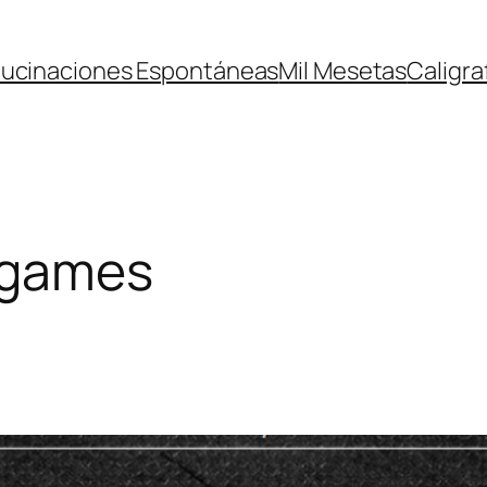
lucinaciones Espontáneas
Mil Mesetas
Caligra
 games