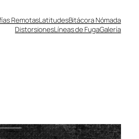
fías Remotas
Latitudes
Bitácora Nómada
Distorsiones
Líneas de Fuga
Galería