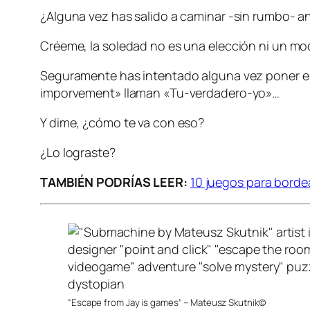
¿Alguna vez has salido a caminar -sin rumbo- ant
Créeme, la soledad no es una elección ni un mod
Seguramente has intentado alguna vez poner en p
imporvement» llaman «Tu-verdadero-yo»…
Y dime, ¿cómo te va con eso?
¿Lo lograste?
TAMBIÉN PODRÍAS LEER:
10 juegos para borde
“Escape from Jay is games” – Mateusz Skutnik©