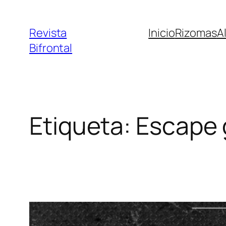
Saltar
al
Revista
Inicio
Rizomas
A
contenido
Bifrontal
Etiqueta:
Escape