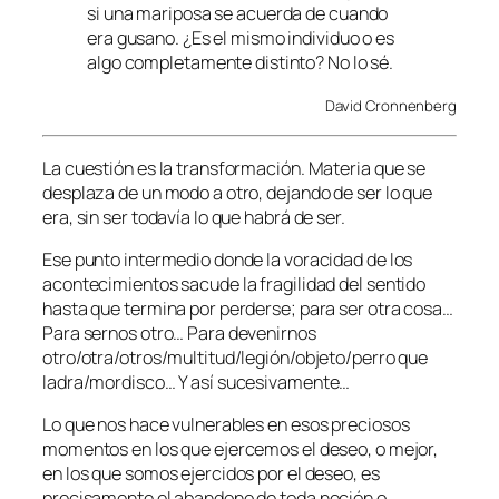
si una mariposa se acuerda de cuando
era gusano. ¿Es el mismo individuo o es
algo completamente distinto? No lo sé.
David Cronnenberg
La cuestión es la transformación. Materia que se
desplaza de un modo a otro, dejando de ser lo que
era, sin ser todavía lo que habrá de ser.
Ese punto intermedio donde la voracidad de los
acontecimientos sacude la fragilidad del sentido
hasta que termina por perderse; para ser otra cosa…
Para sernos otro… Para devenirnos
otro/otra/otros/multitud/legión/objeto/perro que
ladra/mordisco… Y así sucesivamente…
Lo que nos hace vulnerables en esos preciosos
momentos en los que ejercemos el deseo, o mejor,
en los que somos ejercidos por el deseo, es
precisamente el abandono de toda noción o