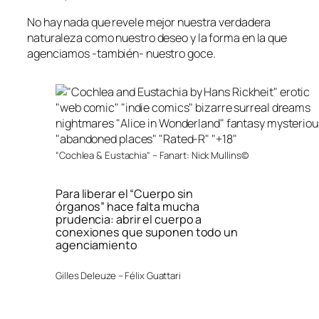
No hay nada que revele mejor nuestra verdadera
naturaleza como nuestro deseo y la forma en la que
agenciamos -también- nuestro goce.
“Cochlea & Eustachia” – Fanart: Nick Mullins©
Para liberar el “Cuerpo sin
órganos” hace falta mucha
prudencia:
abrir el cuerpo a
conexiones que suponen todo un
agenciamiento
Gilles Deleuze – Félix Guattari