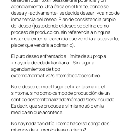
agenciamiento. Una ética en el límite, donde se
desea y -activamente- se decide desear: «campo de
inmanencia del deseo. Plan de consistencia propio
del deseo (justo donde el deseo se define como
proceso de producción, sin referencia a ninguna
instancia externa, carencia que vendría a socavarlo,
placer que vendría a colmarlo).
El puro deseo enfrentado al límite de su propia
«mayoría de edad» kantiana… Sin lugar a
agenciamientos de tipo
externo/normativo/sintomático/coercitivo.
No el deseo como el lugar del «fantasma» o el
síntoma, sino como campo de producción de un
sentido desterritorializado/nómada/desvinculado.
Es decir, que se produce a sí mismo sólo en la
medida en que acontece.
No hay nada tan difícil como hacerse cargo de sí
mismo y de su propio deseo ¿cierto?