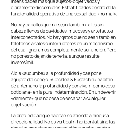
Intensidades más que sujetos-objetivados y
claramente discernibles. Estratificados dentro de la
funcionalidad operativa de una sexualidad «normal».
No hay caballos que no sean también falos sin
cabeza llenos de cavidades, mucosas y artefactos
interconectados. No hay gatos que no sean también
teléfonos anales o interruptores de un mecanismo
del cual ignoramos completamente su función. Pero
no por esto dejan de tenerla, aunque resulte
inverosímil.
Alcia «sucumbe» a la profundidad y cae por el
agujero del conejo. «Cochlea & Eustachia» habitan
de antemano la profundidad y conviven -como cosa
cotidiana- en la pura indeterminación. En un devenir
«demente» que no cesa de escapar a cualquier
objetivación.
La profundidad que habitan no atiende a ninguna
direccionalidad. No es vertical ni horizontal, sino las