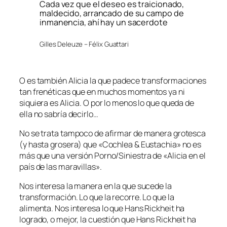
Cada vez que el deseo es traicionado,
maldecido, arrancado de su campo de
inmanencia, ahí hay un sacerdote
Gilles Deleuze – Félix Guattari
O es también Alicia la que padece transformaciones
tan frenéticas que en muchos momentos ya ni
siquiera es Alicia. O por lo menos lo que queda de
ella no sabría decirlo…
No se trata tampoco de afirmar de manera grotesca
(y hasta grosera) que «Cochlea & Eustachia» no es
más que una versión Porno/Siniestra de «Alicia en el
país de las maravillas».
Nos interesa la manera en la que sucede la
transformación. Lo que la recorre. Lo que la
alimenta. Nos interesa lo que Hans Rickheit ha
logrado, o mejor, la cuestión que Hans Rickheit ha