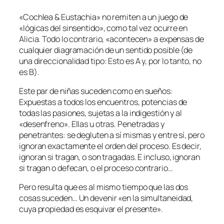
«Cochlea & Eustachia» no remiten a un juego de
«lógicas del sinsentido», como tal vez ocurre en
Alicia. Todo lo contrario, «acontecen» a expensas de
cualquier diagramación de un sentido posible (de
una direccionalidad tipo: Esto es A y, por lo tanto, no
es B).
Este par de niñas suceden como en sueños:
Expuestas a todos los encuentros, potencias de
todas las pasiones, sujetas a la indigestión y al
«desenfreno». Ellas u otras. Penetradas y
penetrantes: se degluten a sí mismas y entre sí, pero
ignoran exactamente el orden del proceso. Es decir,
ignoran si tragan, o son tragadas. E incluso, ignoran
si tragan o defecan, o el proceso contrario…
Pero resulta que es al mismo tiempo que las dos
cosas suceden… Un devenir «en la simultaneidad,
cuya propiedad es esquivar el presente».