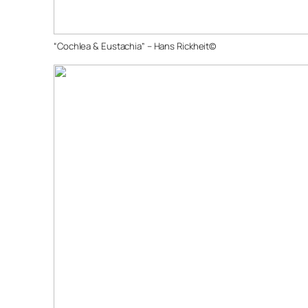
“Cochlea & Eustachia” – Hans Rickheit©