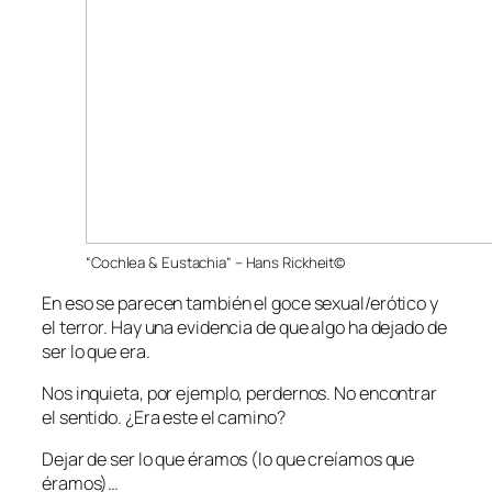
“Cochlea & Eustachia” – Hans Rickheit©
En eso se parecen también el goce sexual/erótico y
el terror. Hay una evidencia de que algo ha dejado de
ser lo que era.
Nos inquieta, por ejemplo, perdernos. No encontrar
el sentido. ¿Era este el camino?
Dejar de ser lo que éramos (lo que creíamos que
éramos)…