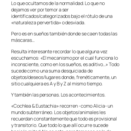
Lo que ocultamos de la normalidad. Lo que no
dejamos ver por temor a ser
identificados/categorizados bajo el rótulo de una
«naturaleza pervertida» o desviada.
Pero es en sueños también donde se caen todas las
máscaras…
Resulta interesante recordar lo que alguna vez
escuchamos: «El mecanismo por el cual funciona lo
inconsciente, como en los sueños, es aditivo…» Todo
sucede como una suma desquiciada de
objetos/deseos/lugares donde, frenéticamente, un
sitio cualquiera es A y B y Z al mismo tiempo.
Y también las personas. Los acontecimientos.
«Cochlea & Eustachia» recorren -como Alicia- un
mundo subterráneo. Los objetos/animales les
recuerdan constantemente que todo es provisional
y transitorio. Que todo lo que allí ocurre sucede