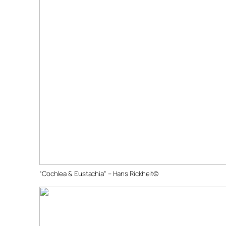
“Cochlea & Eustachia” – Hans Rickheit©