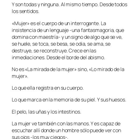
Y son todas y ninguna. Al mismo tiempo. Desde todos
los sentidos.
«Mujer» es el cuerpo de un interrogante. La
insistencia de un lenguaje -una fantasmagoria, que
domina con maestría- y un signo de algo que se ve,
se huele, se toca, se besa, se odia, se ama, se
destruye, se reconstruye. Crece en las
inmediaciones. Desde el borde del abismo.
No es «La mirada de la mujer» sino, «Lo mirado de la
mujer».
Lo que ella registra en su cuerpo.
Lo que marca en la memoria de su piel. Y sus huesos.
El pelo, las uñas y los intestinos.
La mujer ve también con las manos. Y es capaz de
escuchar allí donde un hombre sólo puede ver con
sus ojos -los muy ciegos-.