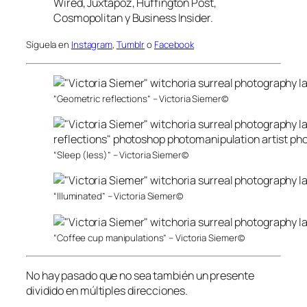
Wired, Juxtapoz, Huffington Post,
Cosmopolitan y Business Insider.
Síguela en
Instagram
,
Tumblr
o
Facebook
“Geometric reflections” – Victoria Siemer©
“Sleep (less)” – Victoria Siemer©
“Illuminated” – Victoria Siemer©
“Coffee cup manipulations” – Victoria Siemer©
No hay pasado que no sea también un presente
dividido en múltiples direcciones.