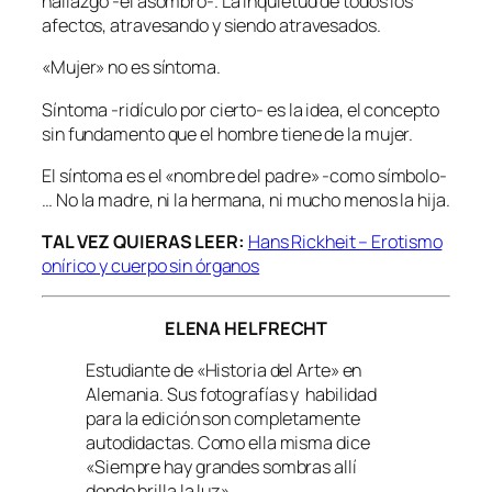
hallazgo -el asombro-. La inquietud de todos los
afectos, atravesando y siendo atravesados.
«Mujer» no es síntoma.
Síntoma -ridículo por cierto- es la idea, el concepto
sin fundamento que el hombre tiene de la mujer.
El síntoma es el «nombre del padre» -como símbolo-
… No la madre, ni la hermana, ni mucho menos la hija.
TAL VEZ QUIERAS LEER:
Hans Rickheit – Erotismo
onírico y cuerpo sin órganos
ELENA HELFRECHT
Estudiante de «Historia del Arte» en
Alemania. Sus fotografías y habilidad
para la edición son completamente
autodidactas. Como ella misma dice
«Siempre hay grandes sombras allí
donde brilla la luz»