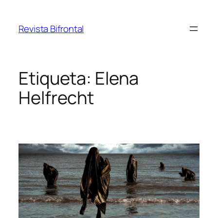
Saltar
al
Revista Bifrontal
contenido
Etiqueta:
Elena
Helfrecht