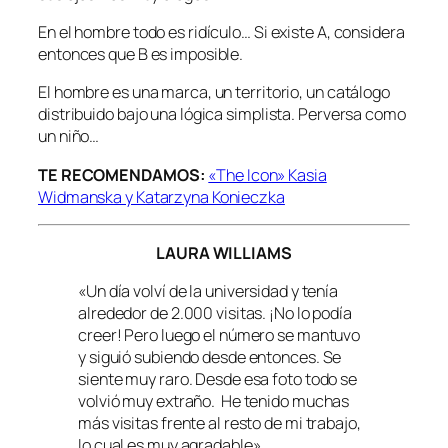
En el hombre todo es ridículo… Si existe A, considera
entonces que B es imposible.
El hombre es una marca, un territorio, un catálogo
distribuido bajo una lógica simplista. Perversa como
un niño…
TE RECOMENDAMOS:
«The Icon» Kasia
Widmanska y Katarzyna Konieczka
LAURA WILLIAMS
«Un día volví de la universidad y tenía
alrededor de 2.000 visitas. ¡No lo podía
creer! Pero luego el número se mantuvo
y siguió subiendo desde entonces. Se
siente muy raro. Desde esa foto todo se
volvió muy extraño. He tenido muchas
más visitas frente al resto de mi trabajo,
lo cual es muy agradable».