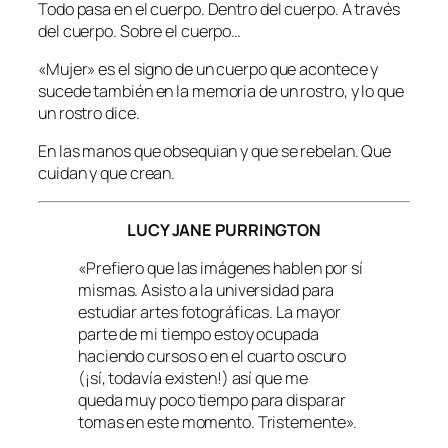
Todo pasa en el cuerpo. Dentro del cuerpo. A través
del cuerpo. Sobre el cuerpo…
«Mujer» es el signo de un cuerpo que acontece y
sucede también en la memoria de un rostro, y lo que
un rostro dice.
En las manos que obsequian y que se rebelan. Que
cuidan y que crean.
LUCY JANE PURRINGTON
«Prefiero que las imágenes hablen por sí
mismas. Asisto a la universidad para
estudiar artes fotográficas. La mayor
parte de mi tiempo estoy ocupada
haciendo cursos o en el cuarto oscuro
(¡sí, todavía existen!) así que me
queda muy poco tiempo para disparar
tomas en este momento. Tristemente».