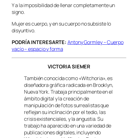
Y a la imposibilidad de llenar completamente un
signo.
Mujer es cuerpo, y en su cuerpo no subsiste lo
disyuntivo.
PODRÍA INTERESARTE:
Antony Gormley – Cuerpo
vacío – espacio y forma
VICTORIA SIEMER
También conocida como «Witchoria», es
diseñadora gráfica radicada en Brooklyn,
Nueva York. Trabaja principalmente en el
ámbito digital y la creación de
manipulación de fotos surrealistas que
reflejan su inclinación por el tedio, las
crisis existenciales, y la angustia. Su
trabajo ha aparecido en una variedad de
publicaciones digitales, incluyendo