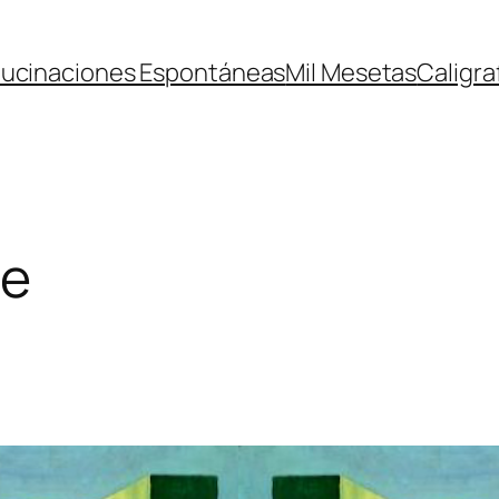
lucinaciones Espontáneas
Mil Mesetas
Caligra
te