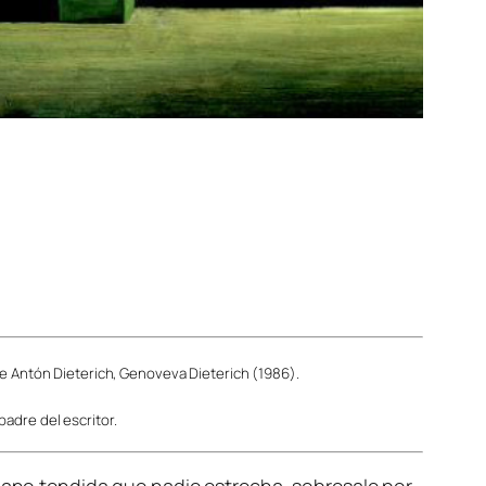
 de Antón Dieterich, Genoveva Dieterich (1986).
adre del escritor.
no tendida que nadie estrecha, sobresale por