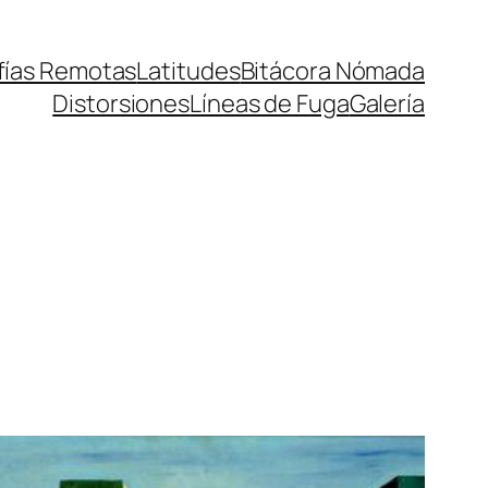
fías Remotas
Latitudes
Bitácora Nómada
Distorsiones
Líneas de Fuga
Galería