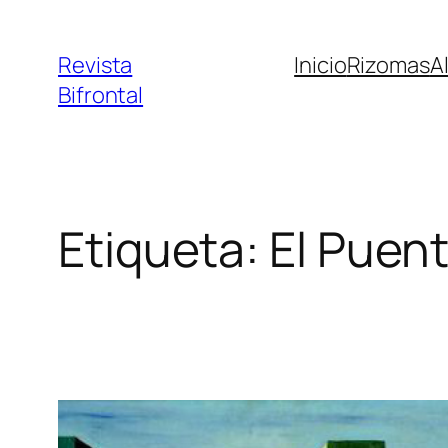
Saltar
al
Revista
Inicio
Rizomas
A
contenido
Bifrontal
Etiqueta:
El Puen