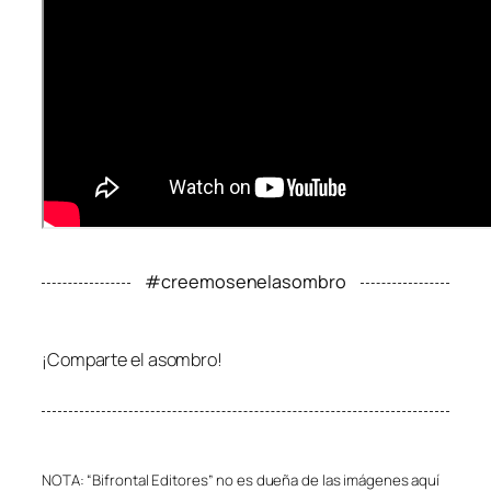
#creemosenelasombro
¡Comparte el asombro!
NOTA: “Bifrontal Editores” no es dueña de las imágenes aquí