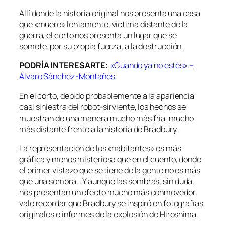
Allí donde la historia original nos presenta una casa
que «muere» lentamente, víctima distante de la
guerra, el corto nos presenta un lugar que se
somete, por su propia fuerza, a la destrucción.
PODRÍA INTERESARTE:
«Cuando ya no estés» –
Álvaro Sánchez-Montañés
En el corto, debido probablemente a la apariencia
casi siniestra del robot-sirviente, los hechos se
muestran de una manera mucho más fría, mucho
más distante frente a la historia de Bradbury.
La representación de los «habitantes» es más
gráfica y menos misteriosa que en el cuento, donde
el primer vistazo que se tiene de la gente no es más
que una sombra… Y aunque las sombras, sin duda,
nos presentan un efecto mucho más conmovedor,
vale recordar que Bradbury se inspiró en fotografías
originales e informes de la explosión de Hiroshima.