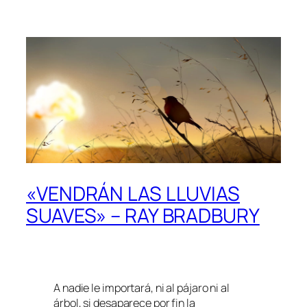
«VENDRÁN LAS LLUVIAS
SUAVES» – RAY BRADBURY
A nadie le importará, ni al pájaro ni al
árbol, si desaparece por fin la