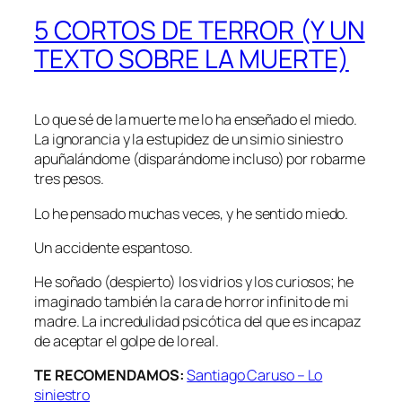
5 CORTOS DE TERROR (Y UN
TEXTO SOBRE LA MUERTE)
Lo que sé de la muerte me lo ha enseñado el miedo.
La ignorancia y la estupidez de un simio siniestro
apuñalándome (disparándome incluso) por robarme
tres pesos.
Lo he pensado muchas veces, y he sentido miedo.
Un accidente espantoso.
He soñado (despierto) los vidrios y los curiosos; he
imaginado también la cara de horror infinito de mi
madre. La incredulidad psicótica del que es incapaz
de aceptar el golpe de lo real.
TE RECOMENDAMOS:
Santiago Caruso – Lo
siniestro