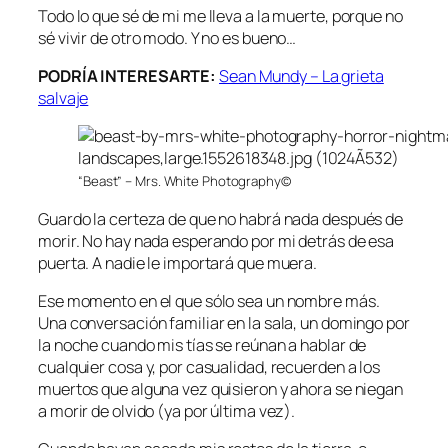
Todo lo que sé de mi me lleva a la muerte, porque no
sé vivir de otro modo. Y no es bueno…
PODRÍA INTERESARTE:
Sean Mundy – La grieta
salvaje
“Beast” – Mrs. White Photography©
Guardo la certeza de que no habrá nada después de
morir. No hay nada esperando por mi detrás de esa
puerta. A nadie le importará que muera.
Ese momento en el que sólo sea un nombre más.
Una conversación familiar en la sala, un domingo por
la noche cuando mis tías se reúnan a hablar de
cualquier cosa y, por casualidad, recuerden a los
muertos que alguna vez quisieron y ahora se niegan
a morir de olvido (ya por última vez).