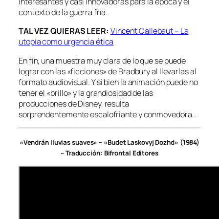
interesantes y casi innovadoras para la época y el
contexto de la guerra fría.
TAL VEZ QUIERAS LEER:
Vincent Callebaut – La
utopía como urgencia ética
En fin, una muestra muy clara de lo que se puede
lograr con las «ficciones» de Bradbury al llevarlas al
formato audiovisual. Y si bien la animación puede no
tener el «brillo» y la grandiosidad de las
producciones de Disney, resulta
sorprendentemente escalofriante y conmovedora…
«Vendrán lluvias suaves» – «Budet Laskovyj Dozhd» (1984)
– Traducción: Bifrontal Editores