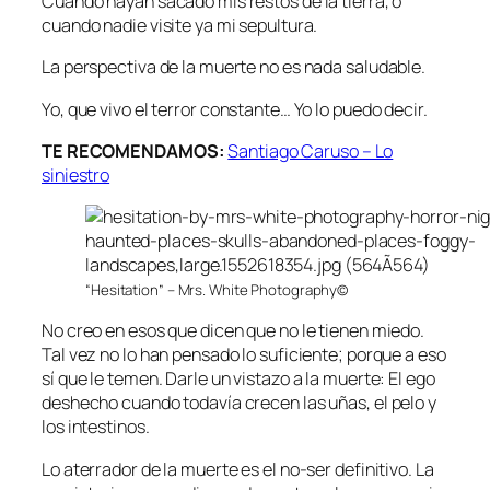
Cuando hayan sacado mis restos de la tierra, o
cuando nadie visite ya mi sepultura.
La perspectiva de la muerte no es nada saludable.
Yo, que vivo el terror constante… Yo lo puedo decir.
TE RECOMENDAMOS:
Santiago Caruso – Lo
siniestro
“Hesitation” – Mrs. White Photography©
No creo en esos que dicen que no le tienen miedo.
Tal vez no lo han pensado lo suficiente; porque a eso
sí que le temen. Darle un vistazo a la muerte: El ego
deshecho cuando todavía crecen las uñas, el pelo y
los intestinos.
Lo aterrador de la muerte es el no-ser definitivo. La