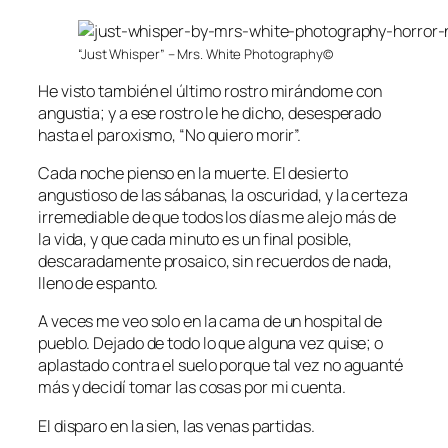
“Just Whisper” – Mrs. White Photography©
He visto también el último rostro mirándome con
angustia; y a ese rostro le he dicho, desesperado
hasta el paroxismo, “No quiero morir”.
Cada noche pienso en la muerte. El desierto
angustioso de las sábanas, la oscuridad, y la certeza
irremediable de que todos los días me alejo más de
la vida, y que cada minuto es un final posible,
descaradamente prosaico, sin recuerdos de nada,
lleno de espanto.
A veces me veo solo en la cama de un hospital de
pueblo. Dejado de todo lo que alguna vez quise; o
aplastado contra el suelo porque tal vez no aguanté
más y decidí tomar las cosas por mi cuenta.
El disparo en la sien, las venas partidas.