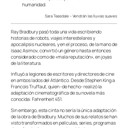
humanidad.
Sara Teasdale – Vendrán las lluvias suaves
Ray Bradbury pasó toda una vida escribiendo
historias de robots, viajes interestelares y
apocalipsis nucleares, y en el proceso, de la mano de
Isaac Asimov, convirtió un género hasta entonces
considerado como de «mala reputación», en joyas
de la literatura.
Influyó a legiones de escritores y directores de cine
en ambos lados del Atlántico. Desde Stephen King a
Francois Truffaut, quien -de hecho- realizó la
adaptación cinematográfica de su novela más
conocida: Fahrenheit 451.
Sin embargo, esta cinta no sería la única adaptación
de la obra de Bradbury. Muchos de sus relatos se han
visto transformados en películas, series, programas