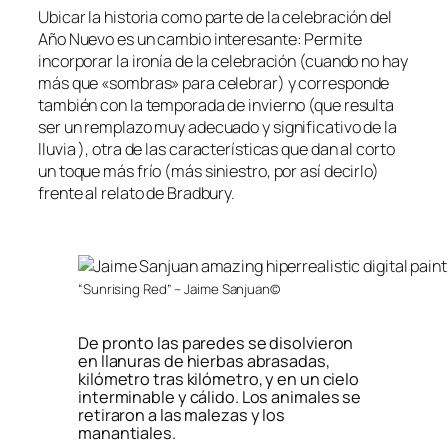
Ubicar la historia como parte de la celebración del
Año Nuevo es un cambio interesante: Permite
incorporar la ironía de la celebración (cuando no hay
más que «sombras» para celebrar) y corresponde
también con la temporada de invierno (que resulta
ser un remplazo muy adecuado y significativo de la
lluvia ), otra de las características que dan al corto
un toque más frío (más siniestro, por así decirlo)
frente al relato de Bradbury.
“Sunrising Red” – Jaime Sanjuan©
De pronto las paredes se disolvieron
en llanuras de hierbas abrasadas,
kilómetro tras kilómetro, y en un cielo
interminable y cálido. Los animales se
retiraron a las malezas y los
manantiales.