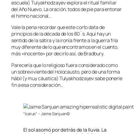
escuela) Tulyakhodzayev explora el ritual familiar
del Año Nuevo. La oración, todos de pie para entonar
el himno nacional…
Vale la pena recordar que este corto data de
principios de la década de los 80´s. Aquí hay un
sentido de la sátira y la ironía frente a la guerra fría
muy diferente de lo que encontramos en el cuento,
más «inocente» por decirlo así, de Bradbury.
Parecería que lo religioso fuera considerado como
un sobreviviente del Holocausto, pero de una forma
hábil (y muy cáustica) Tulyakhodzayev sabe ponerle
fin a esa consideración…
“Icarus” – Jaime Sanjuan©
El sol asomó por detrás de la lluvia. La