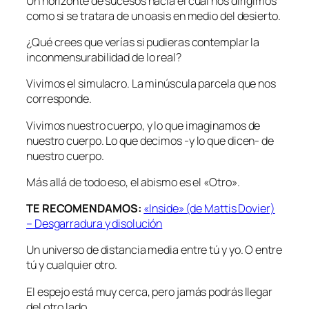
Un horizonte de sucesos hacia el cual nos dirigimos
como si se tratara de un oasis en medio del desierto.
¿Qué crees que verías si pudieras contemplar la
inconmensurabilidad de lo real?
Vivimos el simulacro. La minúscula parcela que nos
corresponde.
Vivimos nuestro cuerpo, y lo que imaginamos de
nuestro cuerpo. Lo que decimos -y lo que dicen- de
nuestro cuerpo.
Más allá de todo eso, el abismo es el «Otro».
TE RECOMENDAMOS:
«Inside» (de Mattis Dovier)
– Desgarradura y disolución
Un universo de distancia media entre tú y yo. O entre
tú y cualquier otro.
El espejo está muy cerca, pero jamás podrás llegar
del otro lado…