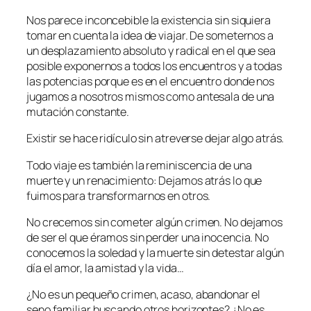
Nos parece inconcebible la existencia sin siquiera
tomar en cuenta la idea de viajar. De someternos a
un desplazamiento absoluto y radical en el que sea
posible exponernos a todos los encuentros y a todas
las potencias porque es en el encuentro donde nos
jugamos a nosotros mismos como antesala de una
mutación constante.
Existir se hace ridículo sin atreverse dejar algo atrás.
Todo viaje es también la reminiscencia de una
muerte y un renacimiento: Dejamos atrás lo que
fuimos para transformarnos en otros.
No crecemos sin cometer algún crimen. No dejamos
de ser el que éramos sin perder una inocencia. No
conocemos la soledad y la muerte sin detestar algún
día el amor, la amistad y la vida…
¿No es un pequeño crimen, acaso, abandonar el
seno familiar buscando otros horizontes? ¿No es