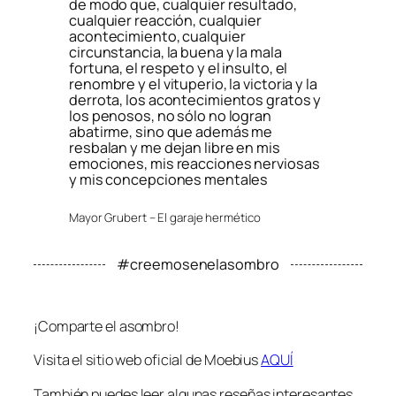
de modo que, cualquier resultado,
cualquier reacción, cualquier
acontecimiento, cualquier
circunstancia, la buena y la mala
fortuna, el respeto y el insulto, el
renombre y el vituperio, la victoria y la
derrota, los acontecimientos gratos y
los penosos, no sólo no logran
abatirme, sino que además me
resbalan y me dejan libre en mis
emociones, mis reacciones nerviosas
y mis concepciones mentales
Mayor Grubert – El garaje hermético
#creemosenelasombro
¡Comparte el asombro!
Visita el sitio web oficial de Moebius
AQUÍ
También puedes leer algunas reseñas interesantes