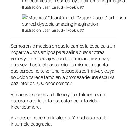
Illustración: Jean Giraud – Moebius©
Illustración: Jean Giraud – Moebius©
Somos en la medida en que le damos la espalda a un
hogar y a unos amigos para salir a buscar otras
voces y otros paisajes donde formularemos una y
otra vez -hasta el cansancio- la misma pregunta
que parece no tener una respuesta definitiva y cuya
solución parece también la promesa de una esquiva
paz interior: ¿Quiénes somos?
Viajar es exponerse de lleno y frontalmente a la
oscura materia de la que está hecha la vida:
Incertidumbre.
A veces conocemos la alegría. Y muchas otras la
insufrible desgracia.