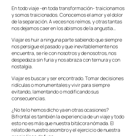
En todo viaje -en toda transformación- traicionamos
y somos traicionados. Conocemos el amor y el dolor
de la separación. A veces nos reímos, y otras tantas
nos dejamos caer en los abismos de la angustia…
Viajar es huir a ninguna parte sabiendo que siempre
nos persigue el pasado y que inevitablemente nos
encuentra, se ríe con nosotros y de nosotros, nos
despedaza sin furia y nos abraza con ternura y con
nostalgia.
Viajar es buscar y ser encontrado. Tomar decisiones
ridículas o monumentales y vivir para siempre
evitando, lamentando o modificando sus
consecuencias.
¿No te lo hemos dicho ya en otras ocasiones?
Bifrontal es también la experiencia de un viaje y todo
esto no es más que nuestra bitácora nómada. El
relato de nuestro asombro y el ejercicio de nuestra