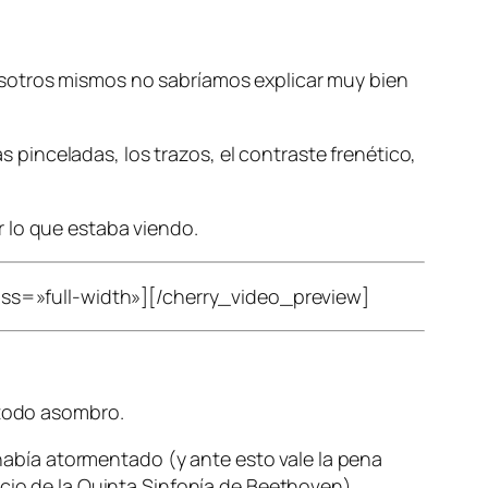
osotros mismos no sabríamos explicar muy bien
as pinceladas, los trazos, el contraste frenético,
 lo que estaba viendo.
s=»full-width»][/cherry_video_preview]
 todo asombro.
abía atormentado (y ante esto vale la pena
icio de la Quinta Sinfonía de Beethoven)