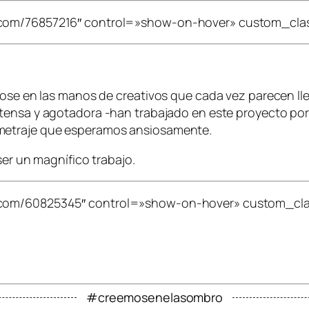
.com/76857216″ control=»show-on-hover» custom_clas
dose en las manos de creativos que cada vez parecen ll
intensa y agotadora -han trabajado en este proyecto por
metraje que esperamos ansiosamente.
ser un magnífico trabajo.
.com/60825345″ control=»show-on-hover» custom_clas
#creemosenelasombro