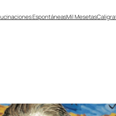
lucinaciones Espontáneas
Mil Mesetas
Caligra