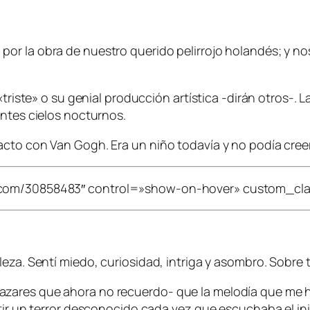
or la obra de nuestro querido pelirrojo holandés; y n
triste» o su genial producción artística -dirán otros-. L
antes cielos nocturnos.
cto con Van Gogh. Era un niño todavía y no podía creer
.com/30858483″ control=»show-on-hover» custom_clas
leza. Sentí miedo, curiosidad, intriga y asombro. Sobre
zares que ahora no recuerdo- que la melodía que me h
ntir un terror desconocido cada vez que escuchaba el in