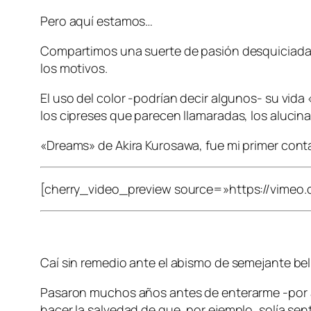
Pero aquí estamos…
Compartimos una suerte de pasión desquiciada p
los motivos.
El uso del color -podrían decir algunos- su vida «
los cipreses que parecen llamaradas, los alucin
«Dreams» de Akira Kurosawa, fue mi primer conta
[cherry_video_preview source=»https://vimeo
Caí sin remedio ante el abismo de semejante bel
Pasaron muchos años antes de enterarme -por a
hacer la salvedad de que, por ejemplo, solía se