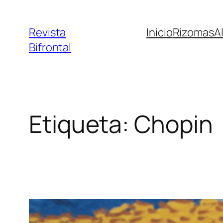
Saltar
al
Revista
Inicio
Rizomas
A
contenido
Bifrontal
Etiqueta:
Chopin