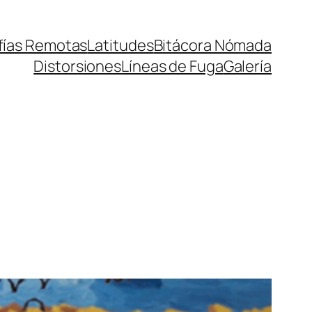
fías Remotas
Latitudes
Bitácora Nómada
Distorsiones
Líneas de Fuga
Galería