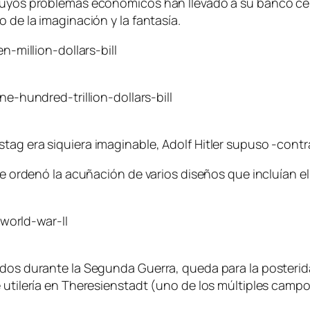
cuyos problemas económicos han llevado a su banco cent
 de la imaginación y la fantasía.
ag era siquiera imaginable, Adolf Hitler supuso -contra 
 se ordenó la acuñación de varios diseños que incluían e
ridos durante la Segunda Guerra, queda para la poster
e utilería en Theresienstadt (uno de los múltiples camp