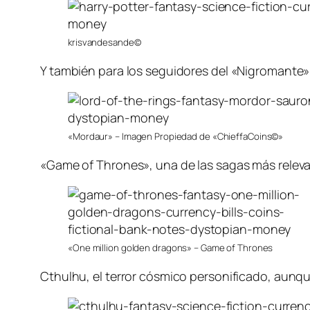
krisvandesande©
Y también para los seguidores del «Nigromante»
«Mordaur» – Imagen Propiedad de «ChieffaCoins©»
«Game of Thrones», una de las sagas más relev
«One million golden dragons» – Game of Thrones
Cthulhu, el terror cósmico personificado, aunque