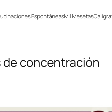
lucinaciones Espontáneas
Mil Mesetas
Caligra
de concentración