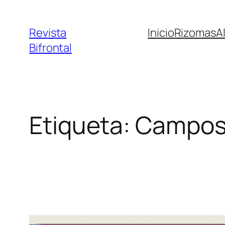
Saltar
al
Revista
Inicio
Rizomas
A
contenido
Bifrontal
Etiqueta:
Campos 