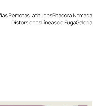
fías Remotas
Latitudes
Bitácora Nómada
Distorsiones
Líneas de Fuga
Galería