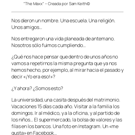
“The Maxx” – Creada por Sam Keith©
Nos dieron un nombre. Una escuela. Una religión.
Unos amigos…
Nos entregaron una vida planeada de antemano.
Nosotros sólo fuimos cumpliendo…
¿Qué nos hace pensar que dentro de unos años no
vamos a repetirnos la misma pregunta que ya nos
hemos hecho, por ejemplo, al mirar hacia el pasado y
decir «¡Yo era eso!»?
¿Y ahora? ¿Somos esto?
La universidad, una casita después del matrimonio.
Vacaciones 15 días cada año. Visitar a la familia los
domingos. Ir al médico, y a la oficina, y al partido de
los niños… El supermercado, la bolsa de valores y las
filas en los bancos. Una foto en Instagram. Un «me
gusta» en Facebook…