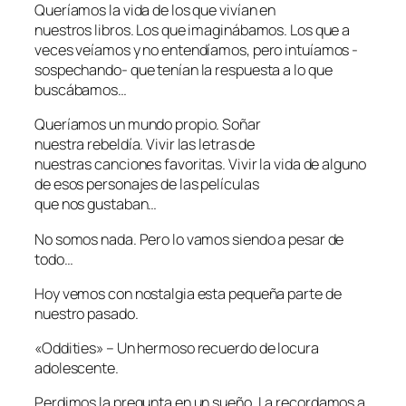
Queríamos la vida de los que vivían en
nuestros libros. Los que imaginábamos. Los que a
veces veíamos y no entendíamos, pero intuíamos -
sospechando- que tenían la respuesta a lo que
buscábamos…
Queríamos un mundo propio. Soñar
nuestra rebeldía. Vivir las letras de
nuestras canciones favoritas. Vivir la vida de alguno
de esos personajes de las películas
que nos gustaban…
No somos nada. Pero lo vamos siendo a pesar de
todo…
Hoy vemos con nostalgia esta pequeña parte de
nuestro pasado.
«Oddities» – Un hermoso recuerdo de locura
adolescente.
Perdimos la pregunta en un sueño. La recordamos a