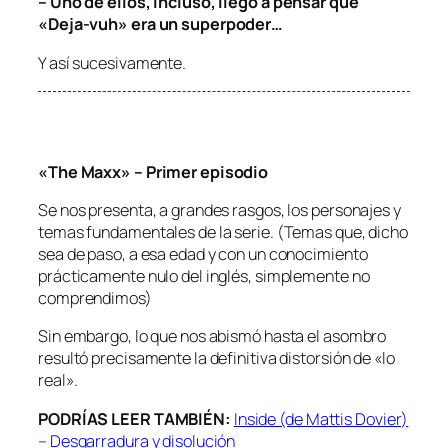
– Uno de ellos, incluso, llegó a pensar que
«Deja-vuh» era un superpoder…
Y así sucesivamente.
«The Maxx» – Primer episodio
Se nos presenta, a grandes rasgos, los personajes y
temas fundamentales de la serie. (Temas que, dicho
sea de paso, a esa edad y con un conocimiento
prácticamente nulo del inglés, simplemente no
comprendimos)
Sin embargo, lo que nos abismó hasta el asombro
resultó precisamente la definitiva distorsión de «lo
real».
PODRÍAS LEER TAMBIÉN:
Inside (de Mattis Dovier)
– Desgarradura y disolución