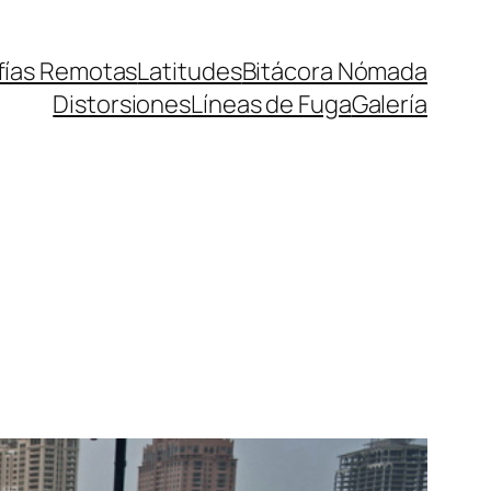
fías Remotas
Latitudes
Bitácora Nómada
Distorsiones
Líneas de Fuga
Galería