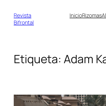
Saltar
al
Revista
Inicio
Rizomas
A
contenido
Bifrontal
Etiqueta:
Adam Ka