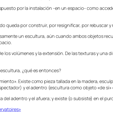
puesto por la instalación -en un espacio- como acce
do queda por construir, por resignificar, por rebuscar y
ecisamente un escultura, aún cuando ambos objetos recu
pacio.
De los volúmenes y la extensión. De las texturas y una d
a escultura, ¿qué es entonces?
iento». Existe como pieza tallada en la madera, esculpi
 espectador) y el adentro (escultura como objeto «de sí»
 del adentro y el afuera; y existe (o subsiste) en el pur
rvatoires»