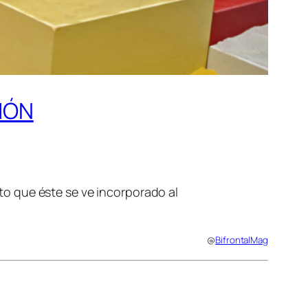
IÓN
to que éste se ve incorporado al
@
BifrontalMag