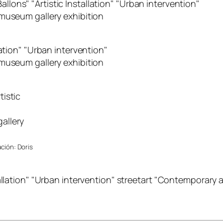
©
ción: Doris