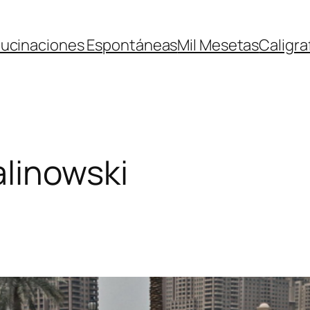
lucinaciones Espontáneas
Mil Mesetas
Caligra
linowski